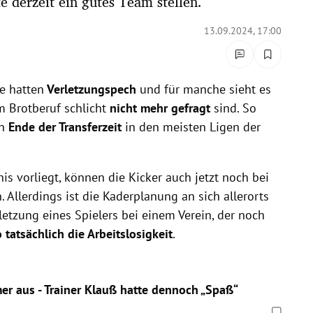
 derzeit ein gutes Team stellen.
13.09.2024, 17:00
re hatten
Verletzungspech
und für manche sieht es
em Brotberuf schlicht
nicht mehr gefragt
sind. So
ch
Ende der Transferzeit
in den meisten Ligen der
is vorliegt, können die Kicker auch jetzt noch bei
 Allerdings ist die Kaderplanung an sich allerorts
etzung eines Spielers bei einem Verein, der noch
 tatsächlich die Arbeitslosigkeit
.
er aus - Trainer Klauß hatte dennoch „Spaß“