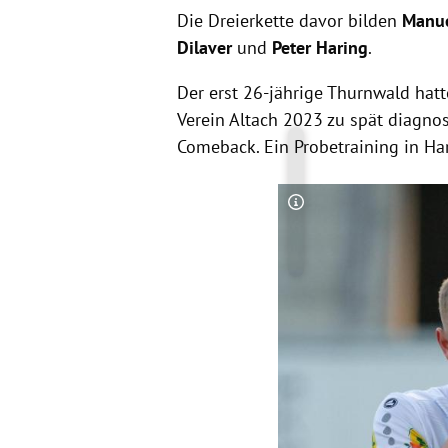
Die Dreierkette davor bilden
Manue
Dilaver
und
Peter Haring
.
Der erst 26-jährige Thurnwald hatt
Verein Altach 2023 zu spät diagnos
Comeback. Ein Probetraining in Har
Copyright-Hinweis öff