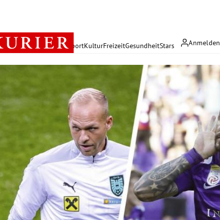
Anmelde
rreich
Politik
Wirtschaft
Sport
Kultur
Freizeit
Gesundheit
Stars