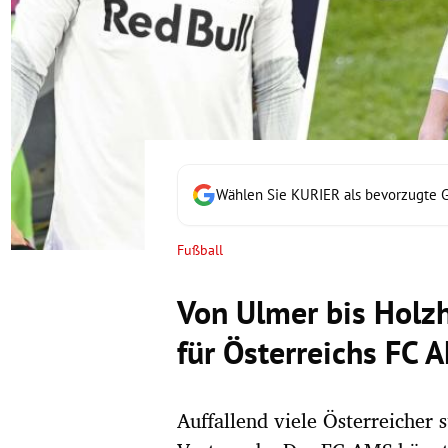
rt Untermenü
schaft Untermenü
s Untermenü
zeit Untermenü
Wählen Sie KURIER als bevorzugte 
undheit Untermenü
Fußball
tur Untermenü
Von Ulmer bis Holzh
nung Untermenü
für Österreichs FC 
lität Untermenü
Auffallend viele Österreicher