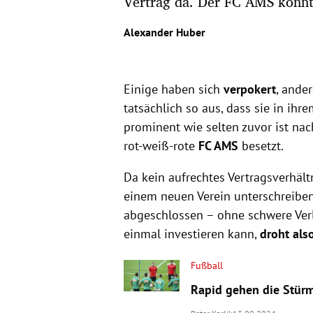
Vertrag da. Der FC AMS könnte
Alexander Huber
Einige haben sich
verpokert
, ande
tatsächlich so aus, dass sie in ihr
prominent wie selten zuvor ist na
rot-weiß-rote
FC AMS
besetzt.
Da kein aufrechtes Vertragsverhältn
einem neuen Verein unterschreiben.
abgeschlossen – ohne schwere Verl
einmal investieren kann,
droht also
Fußball
Rapid gehen die Stürm