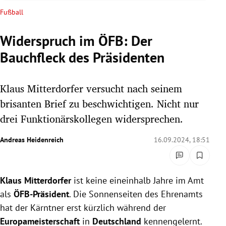
rreich Untermenü
Fußball
rt Untermenü
Widerspruch im ÖFB: Der
Bauchfleck des Präsidenten
schaft Untermenü
s Untermenü
Klaus Mitterdorfer versucht nach seinem
brisanten Brief zu beschwichtigen. Nicht nur
zeit Untermenü
drei Funktionärskollegen widersprechen.
undheit Untermenü
Andreas Heidenreich
16.09.2024, 18:51
tur Untermenü
Klaus Mitterdorfer
ist keine eineinhalb Jahre im Amt
nung Untermenü
als
ÖFB-Präsident
. Die Sonnenseiten des Ehrenamts
lität Untermenü
hat der Kärntner erst kürzlich während der
Europameisterschaft
in
Deutschland
kennengelernt.