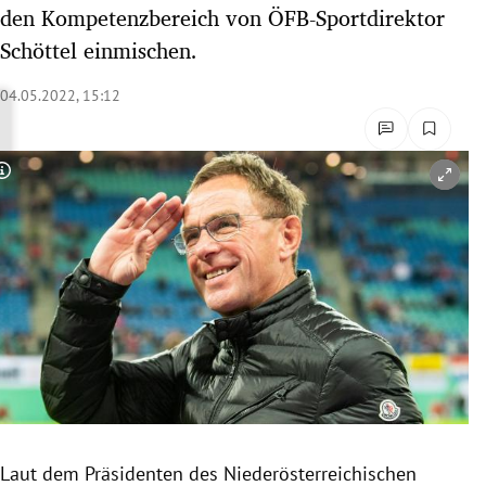
den Kompetenzbereich von ÖFB-Sportdirektor
rreich Untermenü
Schöttel einmischen.
rt Untermenü
04.05.2022, 15:12
schaft Untermenü
s Untermenü
Copyright-Hinweis öffnen/schließen
zeit Untermenü
undheit Untermenü
tur Untermenü
nung Untermenü
lität Untermenü
Laut dem Präsidenten des Niederösterreichischen