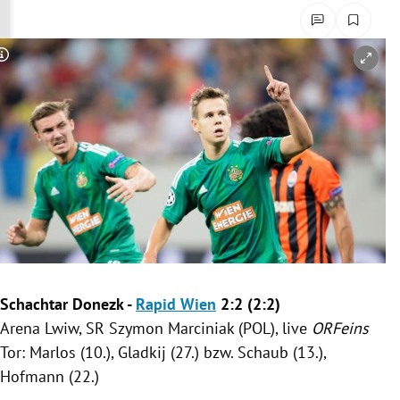
rreich Untermenü
rt Untermenü
Copyright-Hinweis öffnen/schließen
schaft Untermenü
s Untermenü
zeit Untermenü
undheit Untermenü
tur Untermenü
Schachtar Donezk
-
Rapid Wien
2:2 (2:2)
nung Untermenü
Arena
Lwiw
, SR Szymon Marciniak (POL), live
ORFeins
Tor: Marlos (10.), Gladkij (27.) bzw. Schaub (13.),
lität Untermenü
Hofmann (22.)