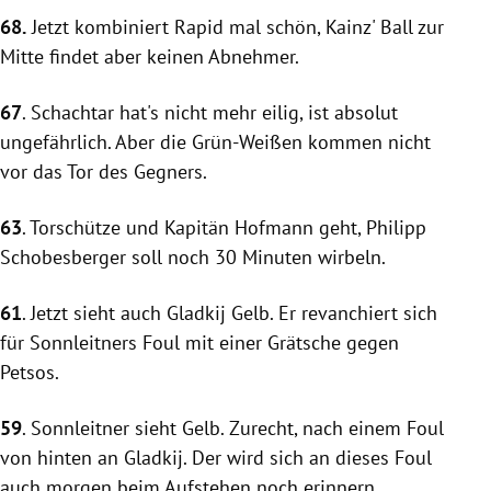
68.
Jetzt kombiniert
Rapid
mal schön,
Kainz'
Ball zur
Mitte findet aber keinen Abnehmer.
67
.
Schachtar
hat's nicht mehr eilig, ist absolut
ungefährlich. Aber die Grün-Weißen kommen nicht
vor das Tor des Gegners.
63
. Torschütze und Kapitän Hofmann geht,
Philipp
Schobesberger
soll noch 30 Minuten wirbeln.
61
. Jetzt sieht auch Gladkij Gelb. Er revanchiert sich
für Sonnleitners Foul mit einer Grätsche gegen
Petsos.
59
. Sonnleitner sieht Gelb. Zurecht, nach einem Foul
von hinten an Gladkij. Der wird sich an dieses Foul
auch morgen beim Aufstehen noch erinnern.