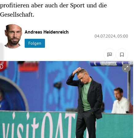
profitieren aber auch der Sport und die
rreich Untermenü
Gesellschaft.
rt Untermenü
Andreas Heidenreich
schaft Untermenü
04.07.2024, 05:00
Folgen
s Untermenü
zeit Untermenü
Copyright-Hinweis öffnen/schließen
undheit Untermenü
tur Untermenü
nung Untermenü
lität Untermenü