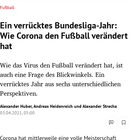
rreich Untermenü
Fußball
rt Untermenü
Ein verrücktes Bundesliga-Jahr:
Wie Corona den Fußball verändert
schaft Untermenü
hat
s Untermenü
Wie das Virus den Fußball verändert hat, ist
zeit Untermenü
auch eine Frage des Blickwinkels. Ein
undheit Untermenü
verrücktes Jahr aus sechs unterschiedlichen
Perspektiven.
tur Untermenü
Alexander Huber
,
Andreas Heidenreich
und
Alexander Strecha
nung Untermenü
03.04.2021, 05:00
lität Untermenü
Corona hat mittlerweile eine volle Meisterschaft