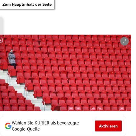
Zum Hauptinhalt der Seite
Copyright-Hinweis öffnen/schließen
Wählen Sie KURIER als bevorzugte
Aktivieren
tik Untermenü
Google-Quelle