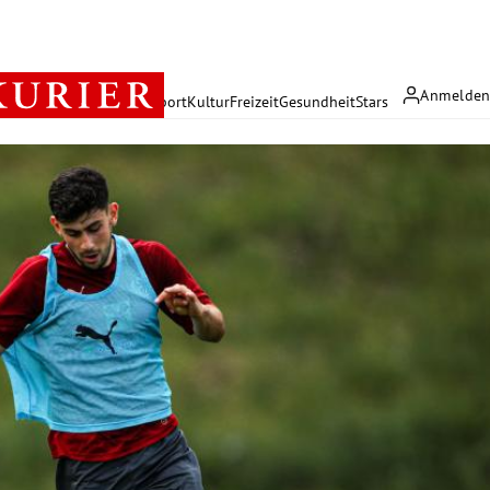
Anmelde
rreich
Politik
Wirtschaft
Sport
Kultur
Freizeit
Gesundheit
Stars