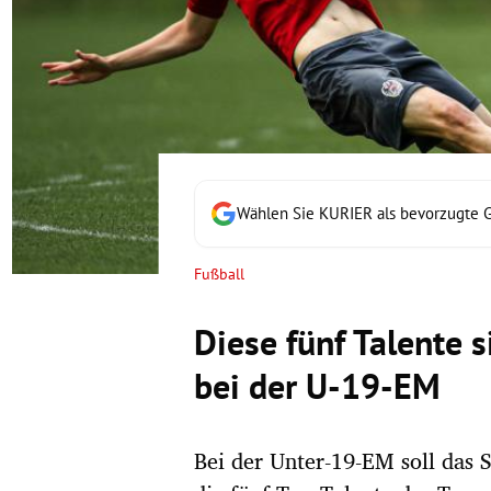
rt Untermenü
schaft Untermenü
s Untermenü
zeit Untermenü
Wählen Sie KURIER als bevorzugte 
undheit Untermenü
Fußball
tur Untermenü
Diese fünf Talente 
nung Untermenü
bei der U-19-EM
lität Untermenü
Bei der Unter-19-EM soll das 