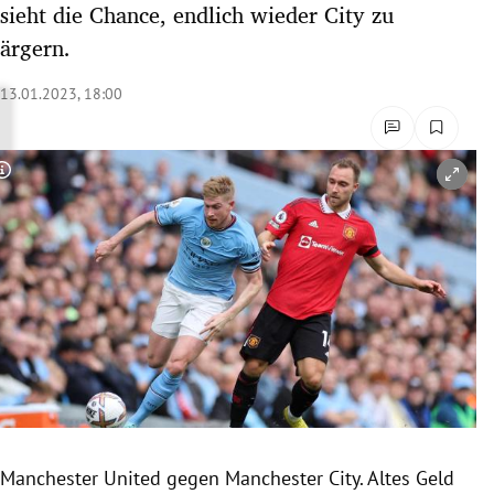
sieht die Chance, endlich wieder City zu
rreich Untermenü
ärgern.
rt Untermenü
13.01.2023, 18:00
schaft Untermenü
Copyright-Hinweis öffnen/schließen
s Untermenü
zeit Untermenü
undheit Untermenü
tur Untermenü
nung Untermenü
lität Untermenü
Manchester United gegen Manchester City. Altes Geld