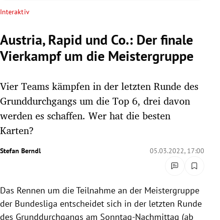
rreich Untermenü
Interaktiv
rt Untermenü
Austria, Rapid und Co.: Der finale
Vierkampf um die Meistergruppe
schaft Untermenü
s Untermenü
Vier Teams kämpfen in der letzten Runde des
Grunddurchgangs um die Top 6, drei davon
zeit Untermenü
werden es schaffen. Wer hat die besten
Karten?
undheit Untermenü
Stefan Berndl
05.03.2022, 17:00
tur Untermenü
nung Untermenü
Das Rennen um die Teilnahme an der Meistergruppe
lität Untermenü
der Bundesliga entscheidet sich in der letzten Runde
des Grunddurchgangs am Sonntag-Nachmittag (ab