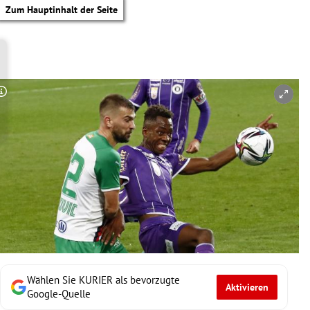
Zum Hauptinhalt der Seite
Copyright-Hinweis öffnen/schließen
Wählen Sie KURIER als bevorzugte
Aktivieren
tik Untermenü
Google-Quelle