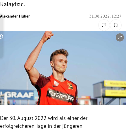
Kalajdzic.
rreich Untermenü
Alexander Huber
31.08.2022, 12:27
rt Untermenü
schaft Untermenü
Copyright-Hinweis öffnen/schließen
s Untermenü
zeit Untermenü
undheit Untermenü
tur Untermenü
nung Untermenü
Der 30. August 2022 wird als einer der
lität Untermenü
erfolgreicheren Tage in der jüngeren