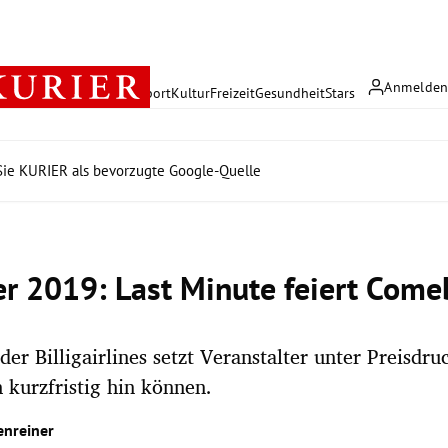
Anmelde
rreich
Politik
Wirtschaft
Sport
Kultur
Freizeit
Gesundheit
Stars
ie KURIER als bevorzugte Google-Quelle
 2019: Last Minute feiert Come
er Billigairlines setzt Veranstalter unter Preisdru
 kurzfristig hin können.
enreiner