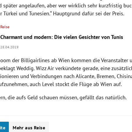
 später angelaufen, aber wer wirklich sehr kurzfristig buc
ür
Türkei
und
Tunesien
.“ Hauptgrund dafür sei der Preis.
Reise
Charmant und modern: Die vielen Gesichter von Tunis
28.04.2019
oom der Billigairlines ab
Wien
kommen die Veranstalter u
 beklagt
Weddig
.
Wizz Air
verkündete gerade, eine zusätzli
tionieren und Verbindungen nach
Alicante
,
Bremen
,
Chisin
ufzunehmen, auch Level stockt die Flüge ab
Wien
auf.
n, die aufs Geld schauen müssen, gefällt das natürlich.
ite
Mehr aus Reise