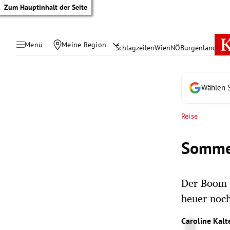
Zum Hauptinhalt der Seite
Menü
Meine Region
Schlagzeilen
Wien
NÖ
Burgenland
Öste
Wählen S
Reise
Sommer
Der Boom d
heuer noch
tik Untermenü
Caroline Kalt
rreich Untermenü