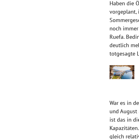
Haben die Ö
vorgeplant, 
Sommergesch
noch immer 
Ruefa. Bedi
deutlich meh
totgesagte 
War es in de
und August 
ist das in 
Kapazitäten
gleich relat