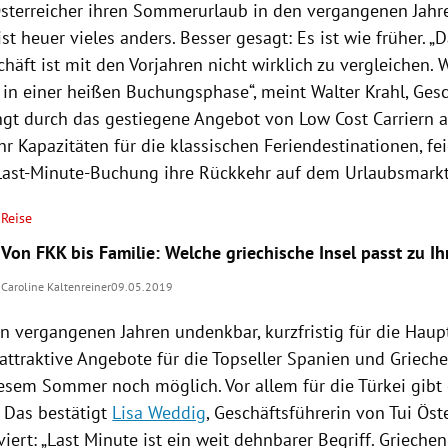
sterreicher ihren
Sommerurlaub
in den vergangenen Jahr
ist heuer vieles anders. Besser gesagt: Es ist wie früher. „
äft ist mit den Vorjahren nicht wirklich zu vergleichen. 
in einer heißen Buchungsphase“, meint Walter Krahl, Gesc
ngt durch das gestiegene Angebot von Low Cost Carriern 
r Kapazitäten für die klassischen Feriendestinationen, fei
Last-Minute-Buchung ihre
Rückkehr
auf dem Urlaubsmarkt
Reise
Von FKK bis Familie: Welche griechische Insel passt zu I
Caroline Kaltenreiner
09.05.2019
n vergangenen Jahren undenkbar, kurzfristig für die Hauptr
attraktive Angebote für die Topseller
Spanien
und
Griech
diesem Sommer noch möglich. Vor allem für die
Türkei
gibt 
. Das bestätigt
Lisa Weddig
, Geschäftsführerin von
Tui
Öst
iviert: „Last Minute ist ein weit dehnbarer Begriff.
Griechen