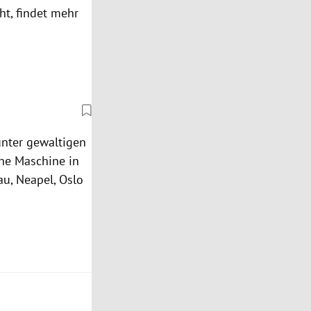
ht, findet mehr
nter gewaltigen
che Maschine in
au
,
Neapel
,
Oslo