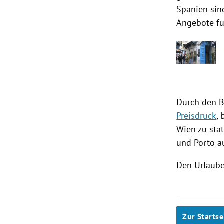
Spanien
sind
Angebote f
Durch den B
Preisdruck
,
Wien
zu sta
und Porto a
Den Urlauber
Zur Startse