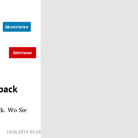
n
Abonnieren
Aktivieren
back
ck. Wo Sie
10.06.2019, 05:10