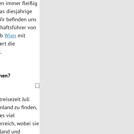
en immer fleißig
Das diesjährige
Wir befinden uns
häftsführer von
ab
Wien
mit
ert die
.
hnen?
eisezeit Juli
enland
zu finden,
es viel
erreich
, wobei sie
land
und