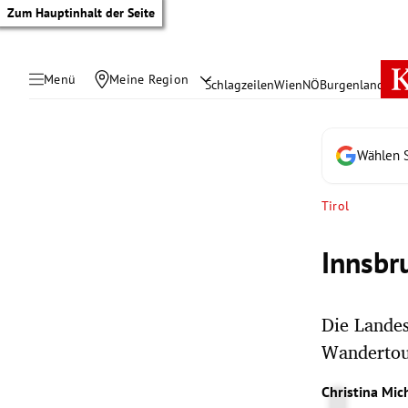
Zum Hauptinhalt der Seite
Menü
Meine Region
Schlagzeilen
Wien
NÖ
Burgenland
Öste
Wählen S
Tirol
Innsbr
Die Landes
Wandertou
tik Untermenü
Christina Mich
rreich Untermenü