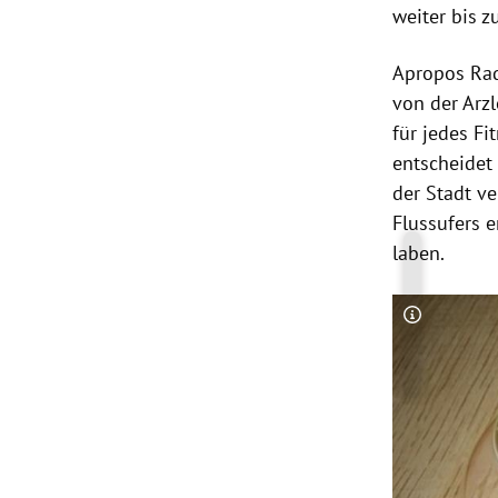
weiter bis z
Apropos Rad
von der Arzl
für jedes Fi
entscheidet
der Stadt v
Flussufers 
laben.
Copyright-