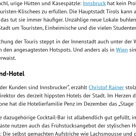
chl, urige Hütten und
Käsespätzle
:
Innsbruck
hat kein Pro
uristen-Klischees zu erfüllen. Die Hauptstadt
Tirols
kann a
 das tut sie immer häufiger. Unzählige neue Lokale buhle
tadt um Touristen, Einheimische und die vielen Studente
chung der Touris steppt in der Innenstadt auch unter der 
n den angesagtesten Hotspots. Und anders als in
Wien
sin
erwaist.
nd-Hotel
 der Kunden sind Innsbrucker“, erzählt
Christof Rainer
stolz
 Direktor des derzeit hippsten Hotels der Stadt. Im Herzen d
ne hat die Hotelierfamilie Penz im Dezember das „Stage 1
e dazugehörige Cocktail-Bar ist allabendlich gut gefüllt,
äste nutzen auch das Frühstücksangebot der stylischen H
 Die selbst gemachten Aufstriche wie Lachsmousse und 