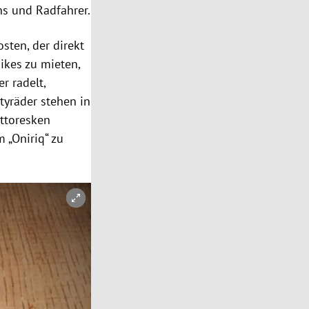
ans und Radfahrer.
sten, der direkt
Bikes zu mieten,
r radelt,
tyräder stehen in
ittoresken
 „Oniriq“ zu