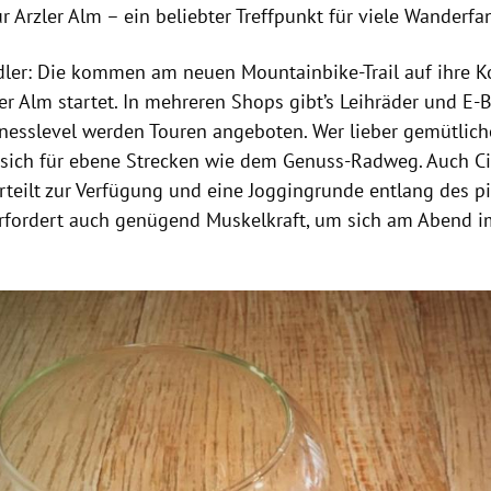
ur Arzler Alm – ein beliebter Treffpunkt für viele Wanderf
ler: Die kommen am neuen Mountainbike-Trail auf ihre Ko
er Alm startet. In mehreren Shops gibt’s Leihräder und E-
tnesslevel werden Touren angeboten. Wer lieber gemütliche
 sich für ebene Strecken wie dem Genuss-Radweg. Auch Ci
erteilt zur Verfügung und eine Joggingrunde entlang des p
erfordert auch genügend Muskelkraft, um sich am Abend im
Hinweis öffnen/schließen