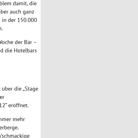
blem damit, die
ber auch ganz
n in der 150.000
n.
Woche der Bär –
d die Hotelbars
 über die „Stage
er
2“ eröffnet.
 immer mehr
erberge.
g’schmackige