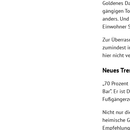
Goldenes Da
gängigen To
anders. Und
Einwohner S
Zur Überras
zumindest i
hier nicht v
Neues Tre
„70 Prozent
Bar“. Er ist
Fußgängerzo
Nicht nur di
heimische G
Empfehlung: