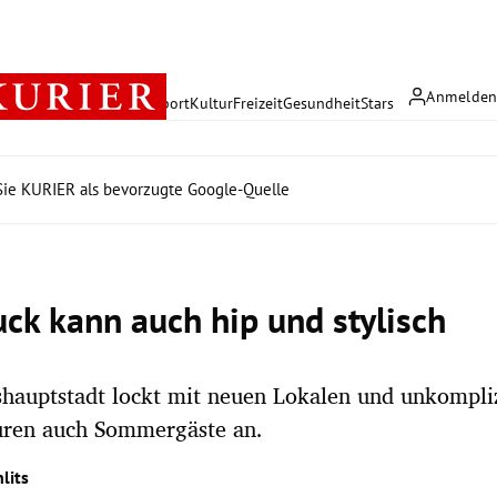
Anmelde
rreich
Politik
Wirtschaft
Sport
Kultur
Freizeit
Gesundheit
Stars
ie KURIER als bevorzugte Google-Quelle
uck kann auch hip und stylisch
hauptstadt lockt mit neuen Lokalen und unkompli
ren auch Sommergäste an.
lits