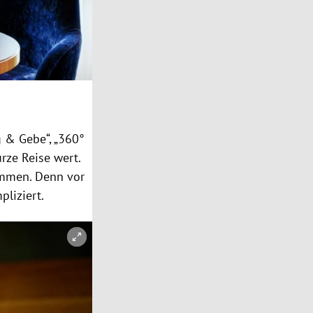
 & Gebe“, „360°
urze Reise wert.
ommen. Denn vor
liziert.