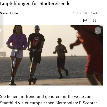
Empfehlungen für Städtereisende.
rreich Untermenü
Stefan Hofer
13.05.2019, 14:45
rt Untermenü
schaft Untermenü
Copyright-Hinweis öffnen/schließen
s Untermenü
zeit Untermenü
undheit Untermenü
tur Untermenü
nung Untermenü
Sie liegen im Trend und gehören mittlerweile zum
lität Untermenü
Stadtbild vieler europäischen Metropolen: E-Scooter.