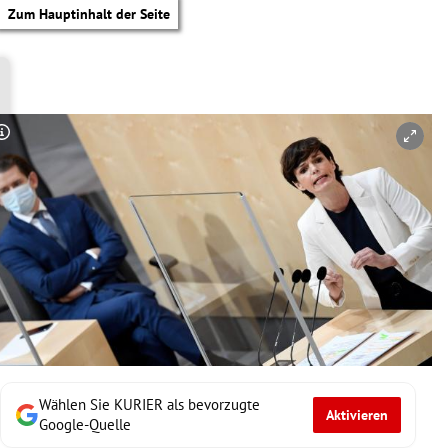
Zum Hauptinhalt der Seite
Copyright-Hinweis öffnen/schließen
Wählen Sie KURIER als bevorzugte
Aktivieren
tik Untermenü
Google-Quelle