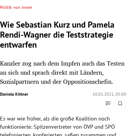
rreich Untermenü
Politik von innen
rt Untermenü
Wie Sebastian Kurz und Pamela
Rendi-Wagner die Teststrategie
schaft Untermenü
entwarfen
s Untermenü
Kanzler zog nach dem Impfen auch das Testen
zeit Untermenü
an sich und sprach direkt mit Ländern,
undheit Untermenü
Sozialpartnern und der Oppositionschefin.
tur Untermenü
Daniela Kittner
10.01.2021, 05:00
nung Untermenü
Es war wie früher, als die große Koalition noch
lität Untermenü
funktionierte: Spitzenvertreter von ÖVP und SPÖ
telefonierten, konferierten, saßen zusammen und