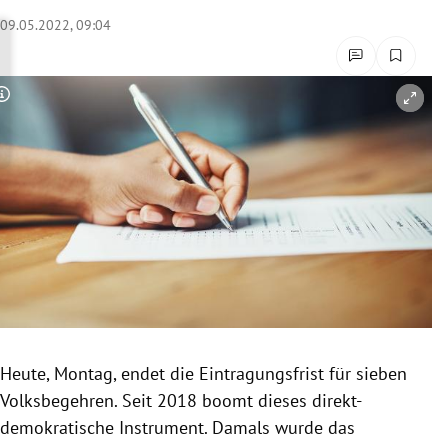
rreich Untermenü
09.05.2022, 09:04
rt Untermenü
Copyright-Hinweis öffnen/schließen
schaft Untermenü
s Untermenü
zeit Untermenü
undheit Untermenü
tur Untermenü
nung Untermenü
Heute, Montag, endet die Eintragungsfrist für sieben
Volksbegehren. Seit 2018 boomt dieses direkt-
lität Untermenü
demokratische Instrument. Damals wurde das