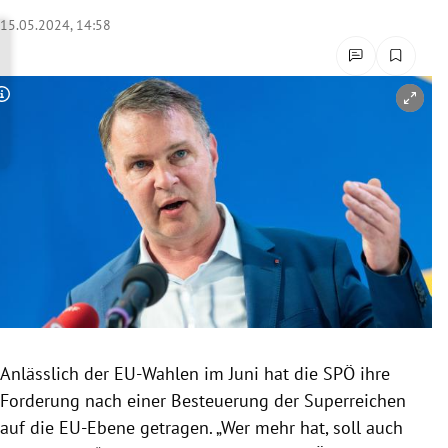
rreich Untermenü
15.05.2024, 14:58
rt Untermenü
Copyright-Hinweis öffnen/schließen
schaft Untermenü
s Untermenü
zeit Untermenü
undheit Untermenü
tur Untermenü
nung Untermenü
Anlässlich der EU-Wahlen im Juni hat die SPÖ ihre
Forderung nach einer Besteuerung der Superreichen
lität Untermenü
auf die EU-Ebene getragen. „Wer mehr hat, soll auch