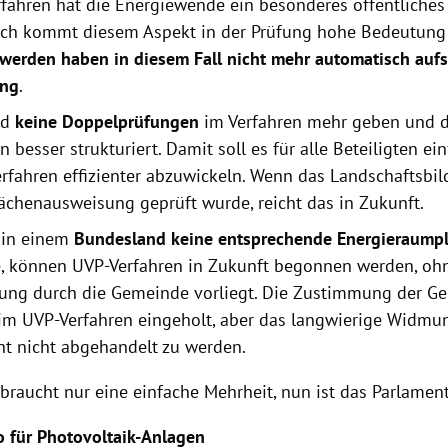
rfahren hat die Energiewende ein besonderes öffentliches 
ch kommt diesem Aspekt in der Prüfung hohe Bedeutung
werden haben in diesem Fall nicht mehr automatisch auf
ung
.
rd
keine Doppelprüfungen
im Verfahren mehr geben und d
 besser strukturiert. Damit soll es für alle Beteiligten ei
erfahren effizienter abzuwickeln. Wenn das Landschaftsbil
lächenausweisung geprüft wurde, reicht das in Zukunft.
in einem
Bundesland keine entsprechende Energieraump
, können UVP-Verfahren in Zukunft begonnen werden, ohn
ng durch die Gemeinde vorliegt. Die Zustimmung der G
im UVP-Verfahren eingeholt, aber das langwierige Widmu
ht nicht abgehandelt zu werden.
 braucht nur eine einfache Mehrheit, nun ist das Parlamen
 für Photovoltaik-Anlagen