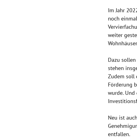
Im Jahr 202
noch einmal
Vervierfach
weiter geste
Wohnhäusern
Dazu sollen
stehen insg
Zudem soll 
Förderung b
wurde. Und d
Investitions
Neu ist auc
Genehmigung
entfallen.