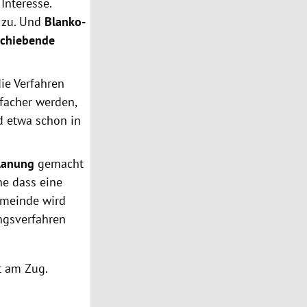
Interesse.
 zu. Und
Blanko-
schiebende
ie Verfahren
nfacher werden,
d etwa schon in
lanung
gemacht
e dass eine
emeinde wird
ngsverfahren
t am Zug.