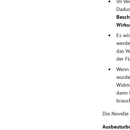
Im Ve
Dadur
Besch
Wirk
Es wi
werden
das V
der F
Wenn 
wurde
Widmu
dann 
brauc
Die Novelle
Ausbauturbo