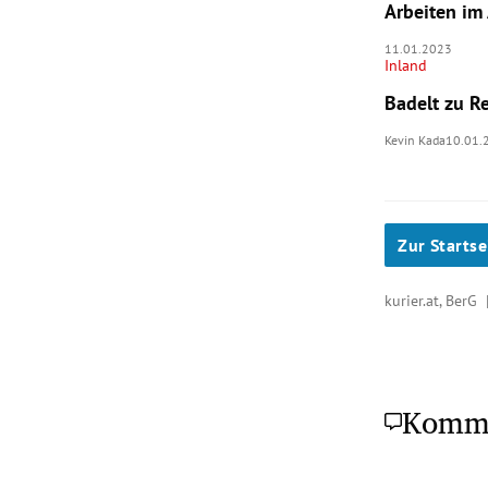
Arbeiten im 
11.01.2023
Inland
Badelt zu R
Kevin Kada
10.01.
Zur Startse
kurier.at, BerG
Komm