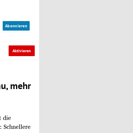
n
Abonnieren
Aktivieren
au, mehr
t die
: Schnellere