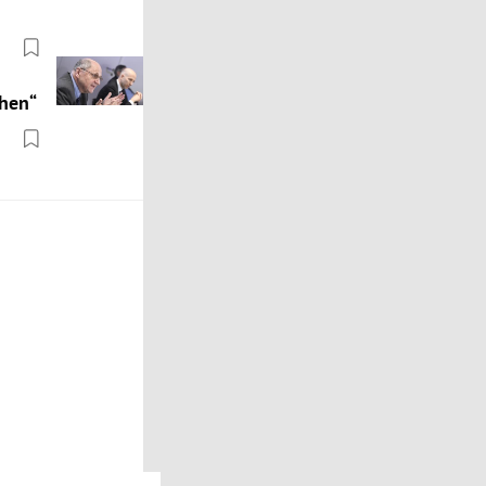
chen“