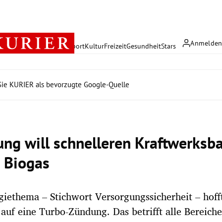
Anmelde
rreich
Politik
Wirtschaft
Sport
Kultur
Freizeit
Gesundheit
Stars
ie KURIER als bevorzugte Google-Quelle
ung will schnelleren Kraftwerksb
 Biogas
iethema – Stichwort Versorgungssicherheit – hoff
auf eine Turbo-Zündung. Das betrifft alle Bereiche