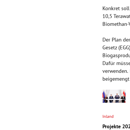
Konkret sol
10,5 Terawat
Biomethan-V
Der Plan der
Gesetz (EGG
Biogasprodu
Dafür müsse
verwenden. 
beigemengt 
Inland
Projekte 20