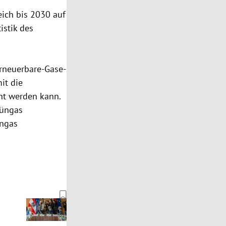
eich bis 2030 auf
istik des
Erneuerbare-Gase-
it die
ht werden kann.
rüngas
üngas