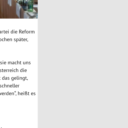
artei die Reform
ochen später,
 sie macht uns
terreich die
 das gelingt,
schneller
erden“, heißt es