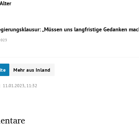
Alter
egierungsklausur: „Müssen uns langfristige Gedanken ma
2023
ite
Mehr aus Inland
 |
11.01.2023, 11:32
entare