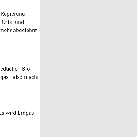
t Regierung
 Orts- und
 mehr abgelehnt
edlichen Bio-
gas - also macht
 Es wird Erdgas
i