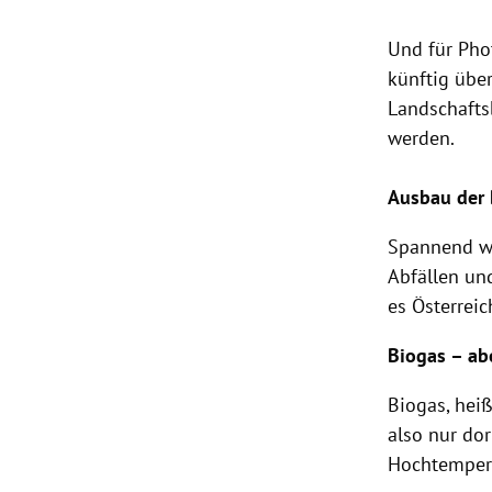
Und für Pho
künftig übe
Landschafts
werden.
Ausbau der 
Spannend wi
Abfällen un
es Österrei
Biogas – ab
Biogas, heiß
also nur dor
Hochtempera