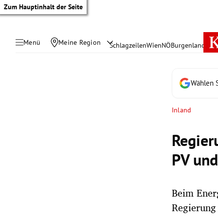
Zum Hauptinhalt der Seite
Menü
Meine Region
Schlagzeilen
Wien
NÖ
Burgenland
Öste
Wählen S
Inland
Regier
PV und
Beim Energ
tik Untermenü
Regierung 
rreich Untermenü