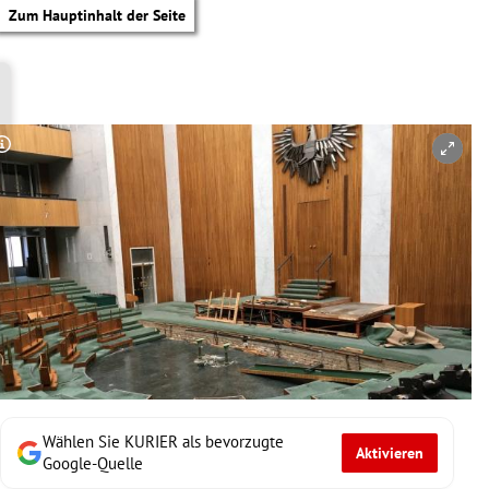
Zum Hauptinhalt der Seite
Copyright-Hinweis öffnen/schließen
Wählen Sie KURIER als bevorzugte
Aktivieren
tik Untermenü
Google-Quelle