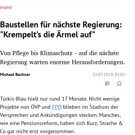
rreich Untermenü
Inland
rt Untermenü
Baustellen für nächste Regierung:
"Krempelt’s die Ärmel auf"
schaft Untermenü
s Untermenü
Von Pflege bis Klimaschutz – auf die nächste
Regierung warten enorme Herausforderungen.
zeit Untermenü
Michael Bachner
22.07.2019, 05:01
undheit Untermenü
tur Untermenü
Türkis-Blau hielt nur rund 17 Monate. Nicht wenige
Projekte von
ÖVP
und
FPÖ
blieben im Stadium der
nung Untermenü
Versprechen und Ankündigungen stecken. Manches,
lität Untermenü
wie eine
Pensionsreform
, haben sich Kurz, Strache &
Co gar nicht erst vorgenommen.