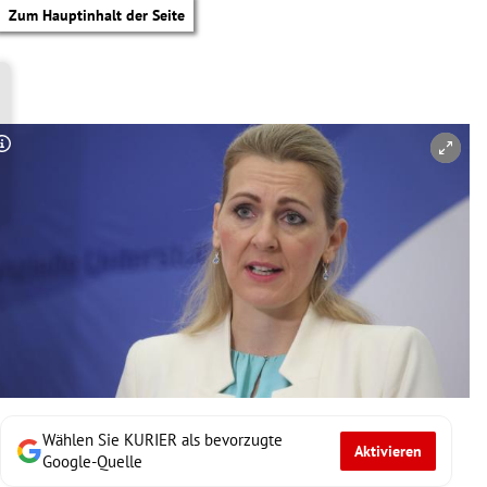
Zum Hauptinhalt der Seite
Copyright-Hinweis öffnen/schließen
Wählen Sie KURIER als bevorzugte
Aktivieren
tik Untermenü
Google-Quelle