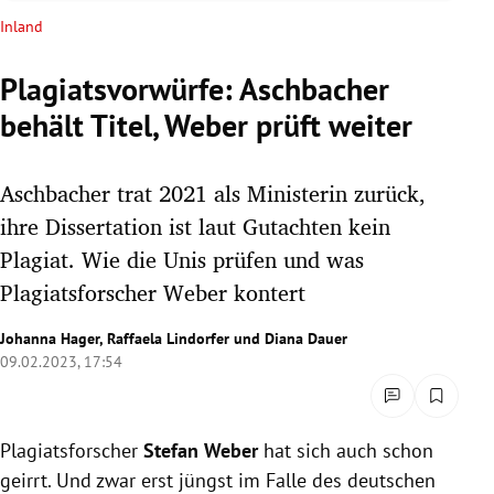
rreich Untermenü
Inland
rt Untermenü
Plagiatsvorwürfe: Aschbacher
behält Titel, Weber prüft weiter
schaft Untermenü
s Untermenü
Aschbacher trat 2021 als Ministerin zurück,
ihre Dissertation ist laut Gutachten kein
zeit Untermenü
Plagiat. Wie die Unis prüfen und was
Plagiatsforscher Weber kontert
undheit Untermenü
Johanna Hager
,
Raffaela Lindorfer
und
Diana Dauer
tur Untermenü
09.02.2023, 17:54
nung Untermenü
lität Untermenü
Plagiatsforscher
Stefan Weber
hat sich auch schon
geirrt. Und zwar erst jüngst im Falle des deutschen