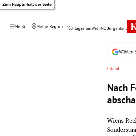
Zum Hauptinhalt der Seite
Menü
Meine Region
Schlagzeilen
Wien
NÖ
Burgenland
Öste
Wählen S
Inland
Nach F
abscha
Wiens Rec
tik Untermenü
Sondersta
rreich Untermenü