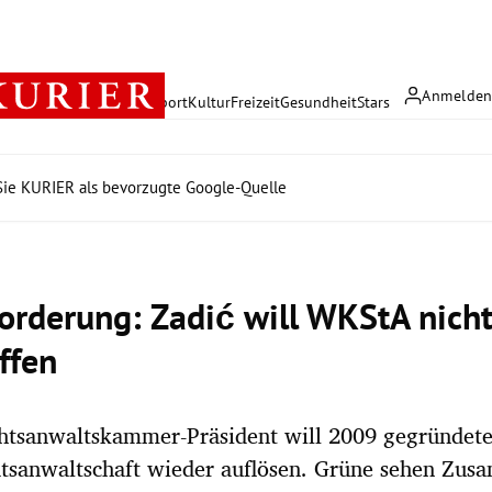
Anmelde
rreich
Politik
Wirtschaft
Sport
Kultur
Freizeit
Gesundheit
Stars
ie KURIER als bevorzugte Google-Quelle
orderung: Zadić will WKStA nich
ffen
htsanwaltskammer-Präsident will 2009 gegründet
atsanwaltschaft wieder auflösen. Grüne sehen Zu