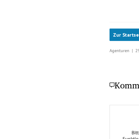
Zur Startse
Agenturen |
2
Komm