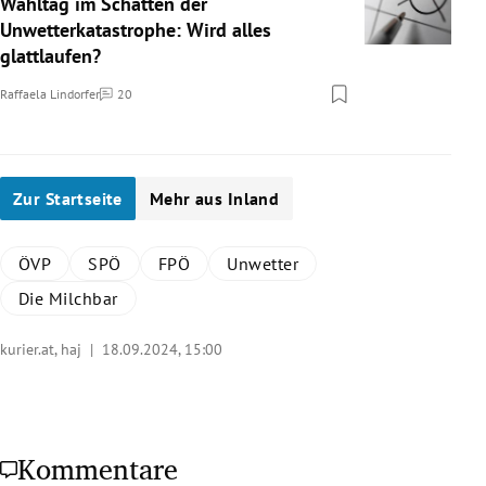
Wahltag im Schatten der
Unwetterkatastrophe: Wird alles
glattlaufen?
Raffaela Lindorfer
20
Kommentare
Zur Startseite
Mehr aus Inland
ÖVP
SPÖ
FPÖ
Unwetter
Die Milchbar
kurier.at, haj |
18.09.2024, 15:00
Kommentare