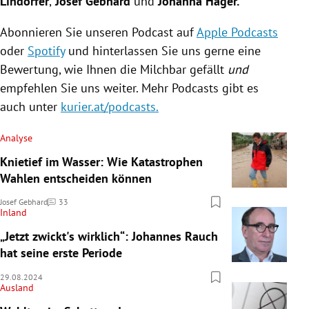
Lindorfer
,
Josef Gebhard
und
Johanna Hager.
Abonnieren Sie unseren Podcast auf
Apple Podcasts
oder
Spotify
und hinterlassen Sie uns gerne eine
Bewertung, wie Ihnen die Milchbar gefällt
und
empfehlen Sie uns weiter. Mehr Podcasts gibt es
auch unter
kurier.at/podcasts
.
Analyse
Knietief im Wasser: Wie Katastrophen
Wahlen entscheiden können
Josef Gebhard
33
Kommentare
Inland
„Jetzt zwickt's wirklich“: Johannes Rauch
hat seine erste Periode
29.08.2024
Ausland