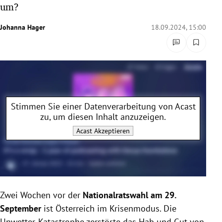
um?
rreich Untermenü
Johanna Hager
18.09.2024, 15:00
rt Untermenü
schaft Untermenü
s Untermenü
Stimmen Sie einer Datenverarbeitung von
Acast
zeit Untermenü
zu, um diesen Inhalt anzuzeigen.
undheit Untermenü
Acast
Akzeptieren
tur Untermenü
nung Untermenü
Zwei Wochen vor der
Nationalratswahl am 29.
lität Untermenü
September
ist Österreich im Krisenmodus. Die
Unwetter-Katastrophe zerstörte das Hab und Gut von