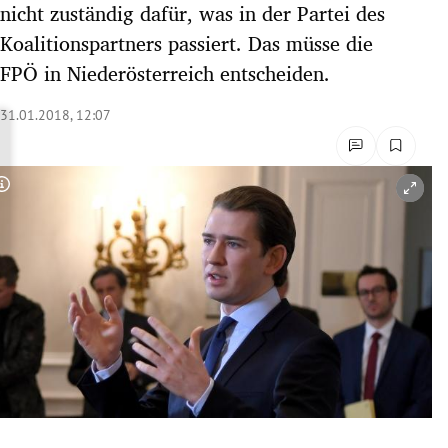
nicht zuständig dafür, was in der Partei des
rreich Untermenü
Koalitionspartners passiert. Das müsse die
FPÖ in Niederösterreich entscheiden.
rt Untermenü
31.01.2018, 12:07
schaft Untermenü
s Untermenü
Copyright-Hinweis öffnen/schließen
zeit Untermenü
undheit Untermenü
tur Untermenü
nung Untermenü
lität Untermenü