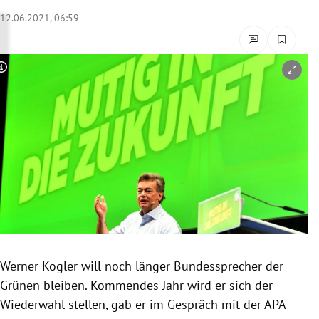
rreich Untermenü
12.06.2021, 06:59
rt Untermenü
Copyright-Hinweis öffnen/schließen
schaft Untermenü
s Untermenü
zeit Untermenü
undheit Untermenü
tur Untermenü
nung Untermenü
Werner Kogler will noch länger Bundessprecher der
Grünen bleiben. Kommendes Jahr wird er sich der
lität Untermenü
Wiederwahl stellen, gab er im Gespräch mit der APA