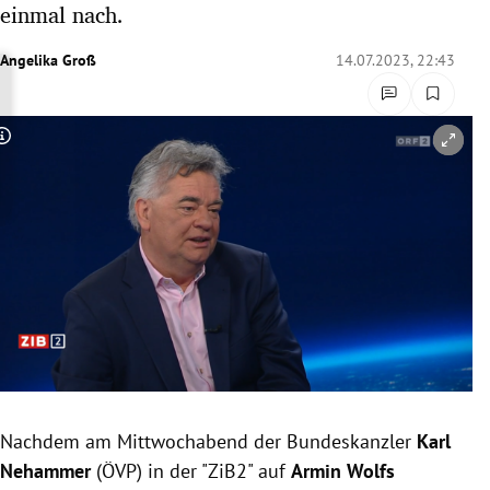
einmal nach.
rreich Untermenü
Angelika Groß
14.07.2023, 22:43
rt Untermenü
schaft Untermenü
Copyright-Hinweis öffnen/schließen
s Untermenü
zeit Untermenü
undheit Untermenü
tur Untermenü
nung Untermenü
Nachdem am Mittwochabend der Bundeskanzler
Karl
lität Untermenü
Nehammer
(ÖVP) in der "ZiB2" auf
Armin Wolfs