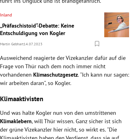
führt ins Unglück und ist brandgefährlich."
Inland
„Präfaschistoid“-Debatte: Keine
Entschuldigung von Kogler
Martin Gebhart
14.07.2023
Ausweichend reagierte der Vizekanzler dafür auf die
Frage von Thür nach dem noch immer nicht
vorhandenen
Klimaschutzgesetz
. "
Ich kann nur sagen:
wir arbeiten daran", so Kogler.
Klimaaktivisten
Und was halte Kogler nun von den umstrittenen
Klimaklebern
, will Thür wissen. Ganz sicher ist sich
der grüne Vizekanzler hier nicht, so wirkt es. "Die
Klimaaktivisten haben den Verdienst, dass sie auf