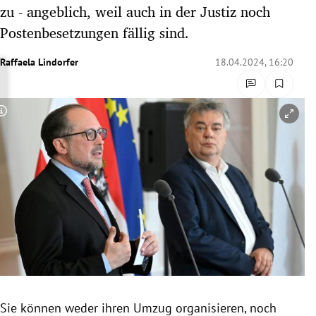
zu - angeblich, weil auch in der Justiz noch
rreich Untermenü
Postenbesetzungen fällig sind.
rt Untermenü
Raffaela Lindorfer
18.04.2024, 16:20
schaft Untermenü
s Untermenü
Copyright-Hinweis öffnen/schließen
zeit Untermenü
undheit Untermenü
tur Untermenü
nung Untermenü
lität Untermenü
Sie können weder ihren Umzug organisieren, noch