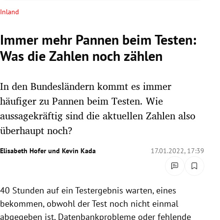
rreich Untermenü
Inland
rt Untermenü
Immer mehr Pannen beim Testen:
Was die Zahlen noch zählen
schaft Untermenü
s Untermenü
In den Bundesländern kommt es immer
häufiger zu Pannen beim Testen. Wie
zeit Untermenü
aussagekräftig sind die aktuellen Zahlen also
überhaupt noch?
undheit Untermenü
Elisabeth Hofer
und
Kevin Kada
17.01.2022, 17:39
tur Untermenü
nung Untermenü
40 Stunden auf ein Testergebnis warten, eines
lität Untermenü
bekommen, obwohl der Test noch nicht einmal
abgegeben ist, Datenbankprobleme oder fehlende