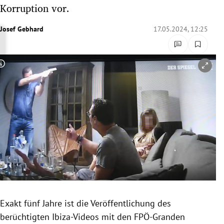
Korruption vor.
rreich Untermenü
Josef Gebhard
17.05.2024, 12:25
rt Untermenü
schaft Untermenü
Copyright-Hinweis öffnen/schließen
s Untermenü
zeit Untermenü
undheit Untermenü
tur Untermenü
nung Untermenü
lität Untermenü
Exakt fünf Jahre ist die Veröffentlichung des
berüchtigten Ibiza-Videos mit den FPÖ-Granden