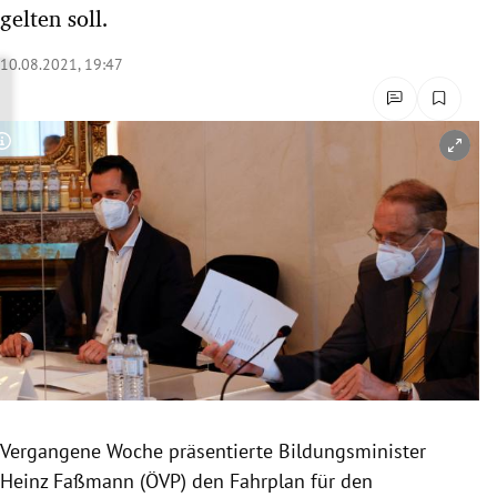
gelten soll.
rreich Untermenü
10.08.2021, 19:47
rt Untermenü
schaft Untermenü
Copyright-Hinweis öffnen/schließen
s Untermenü
zeit Untermenü
undheit Untermenü
tur Untermenü
nung Untermenü
lität Untermenü
Vergangene Woche präsentierte Bildungsminister
Heinz Faßmann (ÖVP) den Fahrplan für den