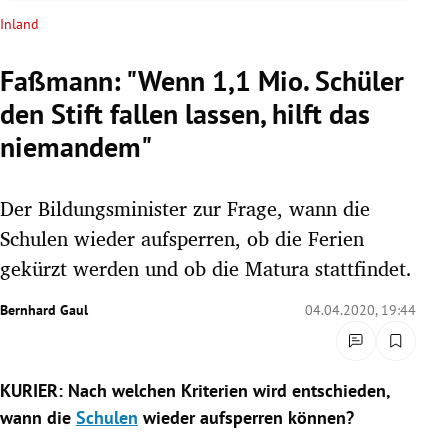
rreich Untermenü
Inland
rt Untermenü
Faßmann: "Wenn 1,1 Mio. Schüler
den Stift fallen lassen, hilft das
schaft Untermenü
niemandem"
s Untermenü
Der Bildungsminister zur Frage, wann die
zeit Untermenü
Schulen wieder aufsperren, ob die Ferien
undheit Untermenü
gekürzt werden und ob die Matura stattfindet.
tur Untermenü
Bernhard Gaul
04.04.2020, 19:44
nung Untermenü
KURIER: Nach welchen Kriterien wird entschieden,
lität Untermenü
wann die
Schulen
wieder aufsperren können?