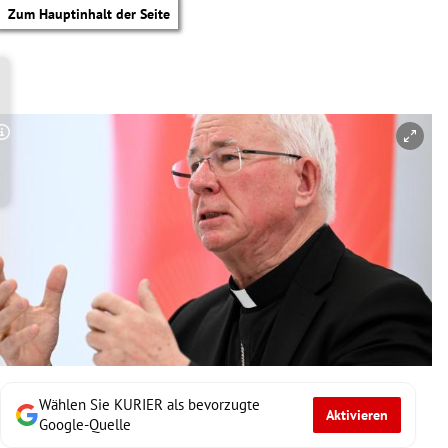
Zum Hauptinhalt der Seite
Copyright-Hinweis öffnen/schließen
Wählen Sie KURIER als bevorzugte
Aktivieren
tik Untermenü
Google-Quelle