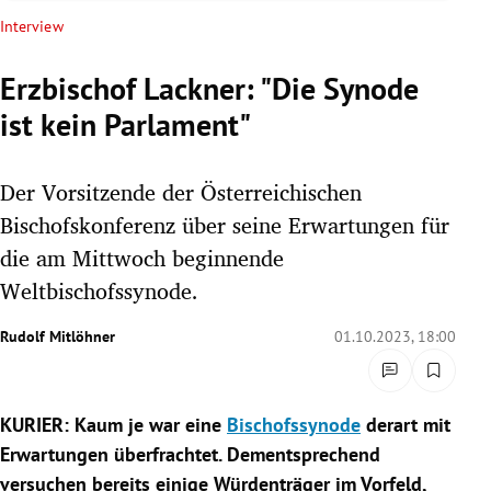
rreich Untermenü
Interview
rt Untermenü
Erzbischof Lackner: "Die Synode
ist kein Parlament"
schaft Untermenü
s Untermenü
Der Vorsitzende der Österreichischen
Bischofskonferenz über seine Erwartungen für
zeit Untermenü
die am Mittwoch beginnende
Weltbischofssynode.
undheit Untermenü
Rudolf Mitlöhner
01.10.2023, 18:00
tur Untermenü
nung Untermenü
KURIER: Kaum je war eine
Bischofssynode
derart mit
lität Untermenü
Erwartungen überfrachtet. Dementsprechend
versuchen bereits einige Würdenträger im Vorfeld,