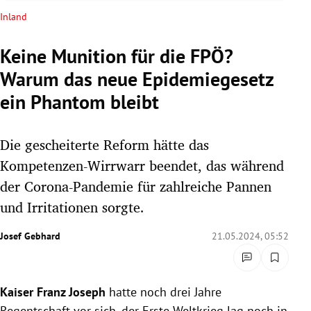
rreich Untermenü
Inland
rt Untermenü
Keine Munition für die FPÖ?
Warum das neue Epidemiegesetz
schaft Untermenü
ein Phantom bleibt
s Untermenü
Die gescheiterte Reform hätte das
zeit Untermenü
Kompetenzen-Wirrwarr beendet, das während
undheit Untermenü
der Corona-Pandemie für zahlreiche Pannen
und Irritationen sorgte.
tur Untermenü
Josef Gebhard
21.05.2024, 05:52
nung Untermenü
lität Untermenü
Kaiser Franz Joseph
hatte noch drei Jahre
Regentschaft vor sich, der Erste Weltkrieg lag noch in