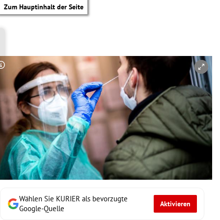
Zum Hauptinhalt der Seite
Copyright-Hinweis öffnen/schließen
Wählen Sie KURIER als bevorzugte
Aktivieren
tik Untermenü
Google-Quelle