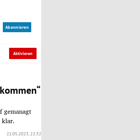
n
Abonnieren
Aktivieren
ht kommen“
pf gemanagt
 klar.
22.05.2023, 22:32