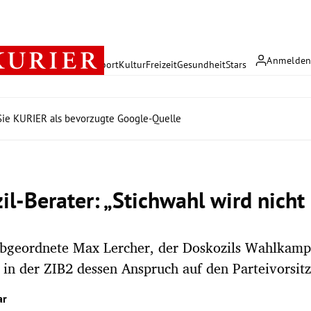
Anmelde
rreich
Politik
Wirtschaft
Sport
Kultur
Freizeit
Gesundheit
Stars
ie KURIER als bevorzugte Google-Quelle
il-Berater: „Stichwahl wird nic
bgeordnete Max Lercher, der Doskozils Wahlkam
 in der ZIB2 dessen Anspruch auf den Parteivorsitz
ar