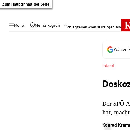
Zum Hauptinhalt der Seite
Menü
Meine Region
Schlagzeilen
Wien
NÖ
Burgenland
Öste
Wählen S
Inland
Doskoz
Der SPÖ-A
hat, macht
tik Untermenü
Konrad Kram
rreich Untermenü