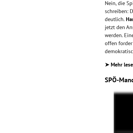
Nein, die S
schreiben: 
deutlich.
Ha
jetzt den A
werden. Ein
offen forder
demokratisc
➤ Mehr les
SPÖ-Manda