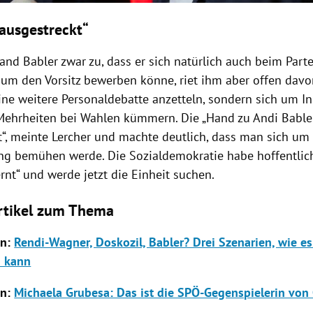
 ausgestreckt“
and Babler zwar zu, dass er sich natürlich auch beim Part
 um den Vorsitz bewerben könne, riet ihm aber offen davo
eine weitere Personaldebatte anzetteln, sondern sich um I
Mehrheiten bei Wahlen kümmern. Die „Hand zu Andi Babler
t“, meinte Lercher und machte deutlich, dass man sich um
ng bemühen werde. Die Sozialdemokratie habe hoffentlich
rnt“ und werde jetzt die Einheit suchen.
rtikel zum Thema
n:
Rendi-Wagner, Doskozil, Babler? Drei Szenarien, wie es
n kann
en:
Michaela Grubesa: Das ist die SPÖ-Gegenspielerin von 