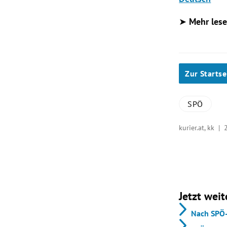
➤
Mehr les
Zur Startse
SPÖ
kurier.at, kk |
Jetzt weit
Nach SPÖ-