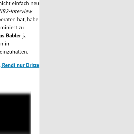
nicht einfach neu
ZIB2-Interview
beraten hat, habe
ominiert zu
as Babler
ja
en in
einzuhalten.
 Rendi nur Dritte