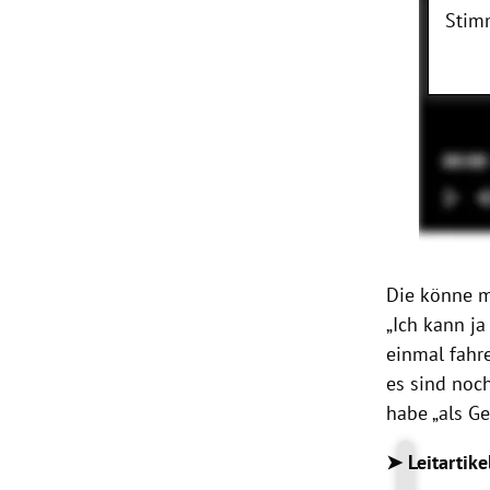
Stim
Die könne m
„Ich kann j
einmal fahre
es sind noch
habe „als Ge
➤ Leitartike