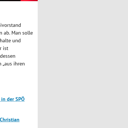
eivorstand
n ab. Man solle
nhalte und
 ist
 dessen
 „aus ihren
 in der SPÖ
Christian