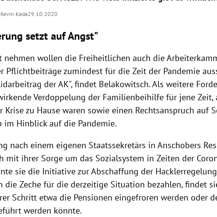
Kevin Kada
29.10.2020
erung setzt auf Angst"
ht nehmen wollen die Freiheitlichen auch die Arbeiterkamm
 Pflichtbeiträge zumindest für die Zeit der Pandemie auss
idarbeitrag der AK", findet Belakowitsch. Als weitere For
wirkende Verdoppelung der Familienbeihilfe für jene Zeit, 
r Krise zu Hause waren sowie einen Rechtsanspruch auf S
b im Hinblick auf die Pandemie.
ng nach einem eigenen Staatssekretärs in Anschobers Re
h mit ihrer Sorge um das Sozialsystem in Zeiten der Coro
nte sie die Initiative zur Abschaffung der Hacklerregelung
die Zeche für die derzeitige Situation bezahlen, findet si
erer Schritt etwa die Pensionen eingefroren werden oder d
eführt werden könnte.