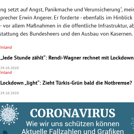
ung setzt auf Angst, Panikmache und Verunsicherung", mei
precher Erwin Angerer. Er forderte - ebenfalls im Hinblick 
- vor allem Maßnahmen in die öffentliche Infrastruktur, a
stattung des Bundesheers und den Ausbau von Kasernen.
Inland
„Jede Stunde zählt“: Rendi-Wagner rechnet mit Lockdown
29.10.2020
Inland
Lockdown „light“: Zieht Türkis-Grün bald die Notbremse?
29.10.2020