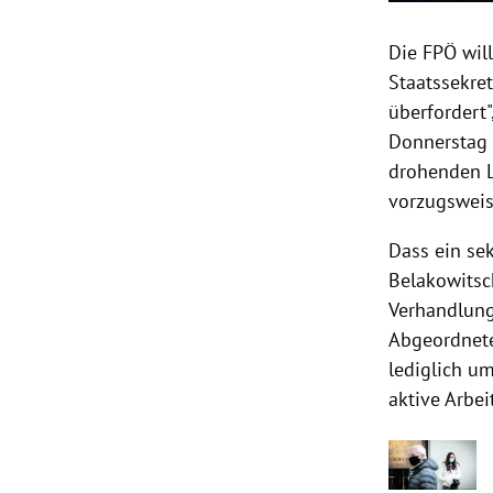
Die FPÖ wil
Staatssekret
überfordert"
Donnerstag i
drohenden L
vorzugsweis
Dass ein sek
Belakowitsch
Verhandlung
Abgeordnete
lediglich um
aktive Arbei