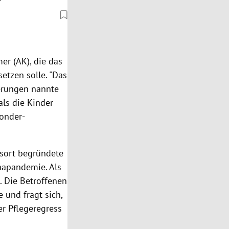
er (AK), die das
etzen solle. "Das
derungen nannte
als die Kinder
onder-
ssort begründete
napandemie. Als
. Die Betroffenen
e und fragt sich,
er Pflegeregress