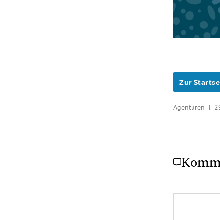
Zur Startse
Agenturen |
2
Komm