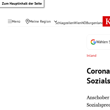
Zum Hauptinhalt der Seite
Menü
Meine Region
Schlagzeilen
Wien
NÖ
Burgenland
Öste
Wählen S
Inland
Corona
Sozial
Anschober 
tik Untermenü
Sozialspre
rreich Untermenü