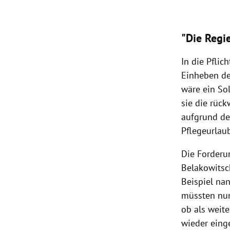
"Die Regi
In die Pflic
Einheben der
wäre ein Sol
sie die rück
aufgrund de
Pflegeurlau
Die Forderu
Belakowitsc
Beispiel nan
müssten nun 
ob als weit
wieder eing