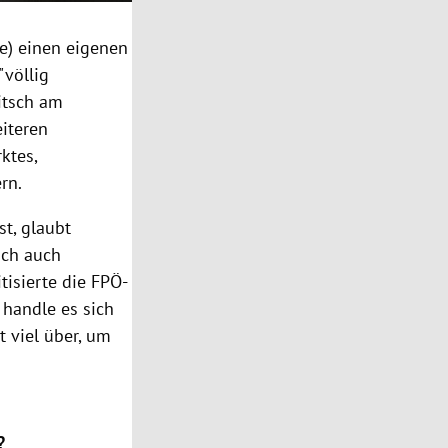
e) einen eigenen
"völlig
witsch am
eiteren
ktes,
rn.
st, glaubt
ich auch
isierte die FPÖ-
 handle es sich
t viel über, um
?