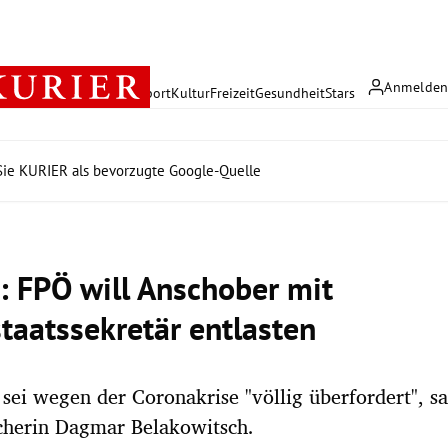
Anmelde
rreich
Politik
Wirtschaft
Sport
Kultur
Freizeit
Gesundheit
Stars
ie KURIER als bevorzugte Google-Quelle
: FPÖ will Anschober mit
staatssekretär entlasten
sei wegen der Coronakrise "völlig überfordert", s
cherin Dagmar Belakowitsch.