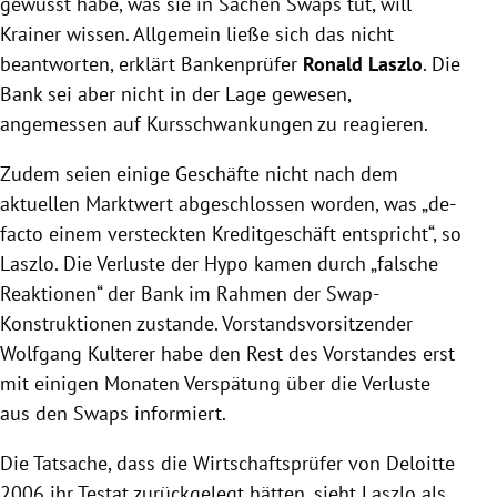
gewusst habe, was sie in Sachen Swaps tut, will
Krainer
wissen. Allgemein ließe sich das nicht
beantworten, erklärt Bankenprüfer
Ronald Laszlo
. Die
Bank sei aber nicht in der Lage gewesen,
angemessen auf Kursschwankungen zu reagieren.
Zudem seien einige Geschäfte nicht nach dem
aktuellen Marktwert abgeschlossen worden, was „de-
facto einem versteckten Kreditgeschäft entspricht“, so
Laszlo
. Die Verluste der Hypo kamen durch „falsche
Reaktionen“ der Bank im Rahmen der Swap-
Konstruktionen zustande. Vorstandsvorsitzender
Wolfgang Kulterer
habe den Rest des Vorstandes erst
mit einigen Monaten Verspätung über die Verluste
aus den Swaps informiert.
Die Tatsache, dass die Wirtschaftsprüfer von
Deloitte
2006 ihr Testat zurückgelegt hätten, sieht
Laszlo
als