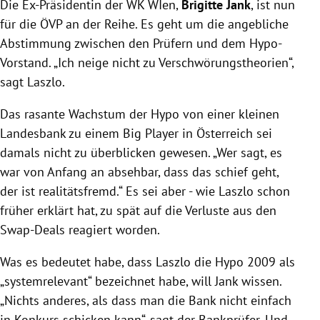
Die Ex-Präsidentin der WK WIen,
Brigitte Jank
, ist nun
für die
ÖVP
an der Reihe. Es geht um die angebliche
Abstimmung zwischen den Prüfern und dem Hypo-
Vorstand. „Ich neige nicht zu Verschwörungstheorien“,
sagt
Laszlo
.
Das rasante Wachstum der Hypo von einer kleinen
Landesbank zu einem Big Player in
Österreich
sei
damals nicht zu überblicken gewesen. „Wer sagt, es
war von Anfang an absehbar, dass das schief geht,
der ist realitätsfremd.“ Es sei aber - wie
Laszlo
schon
früher erklärt hat, zu spät auf die Verluste aus den
Swap-Deals reagiert worden.
Was es bedeutet habe, dass
Laszlo
die Hypo 2009 als
„systemrelevant“ bezeichnet habe, will
Jank
wissen.
„Nichts anderes, als dass man die Bank nicht einfach
in Konkurs schicken kann“, sagt der Bankprüfer. Und,