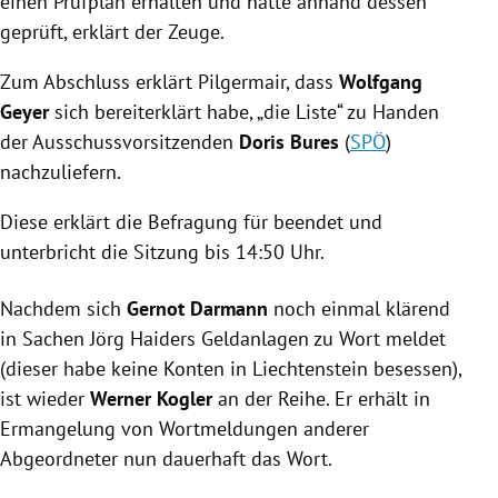
einen Prüfplan erhalten und hätte anhand dessen
geprüft, erklärt der Zeuge.
Zum Abschluss erklärt
Pilgermair
, dass
Wolfgang
Geyer
sich bereiterklärt habe, „die Liste“ zu Handen
der Ausschussvorsitzenden
Doris Bures
(
SPÖ
)
nachzuliefern.
Diese erklärt die Befragung für beendet und
unterbricht die Sitzung bis 14:50 Uhr.
Nachdem sich
Gernot Darmann
noch einmal klärend
in Sachen
Jörg Haiders
Geldanlagen zu Wort meldet
(dieser habe keine Konten in
Liechtenstein
besessen),
ist wieder
Werner Kogler
an der Reihe. Er erhält in
Ermangelung von Wortmeldungen anderer
Abgeordneter nun dauerhaft das Wort.