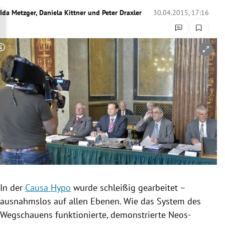
rreich Untermenü
Ida Metzger
,
Daniela Kittner
und
Peter Draxler
30.04.2015, 17:16
rt Untermenü
Copyright-Hinweis öffnen/schließen
schaft Untermenü
s Untermenü
zeit Untermenü
undheit Untermenü
tur Untermenü
nung Untermenü
In der
Causa Hypo
wurde schleißig gearbeitet –
ausnahmslos auf allen Ebenen. Wie das System des
lität Untermenü
Wegschauens funktionierte, demonstrierte Neos-