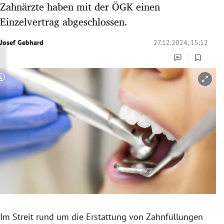
Zahnärzte haben mit der ÖGK einen
rreich Untermenü
Einzelvertrag abgeschlossen.
rt Untermenü
Josef Gebhard
27.12.2024, 15:12
schaft Untermenü
Copyright-Hinweis öffnen/schließen
s Untermenü
zeit Untermenü
undheit Untermenü
tur Untermenü
nung Untermenü
lität Untermenü
Im Streit rund um die Erstattung von Zahnfüllungen