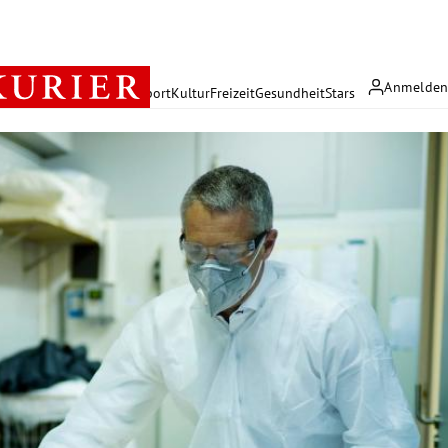
Anmelde
rreich
Politik
Wirtschaft
Sport
Kultur
Freizeit
Gesundheit
Stars