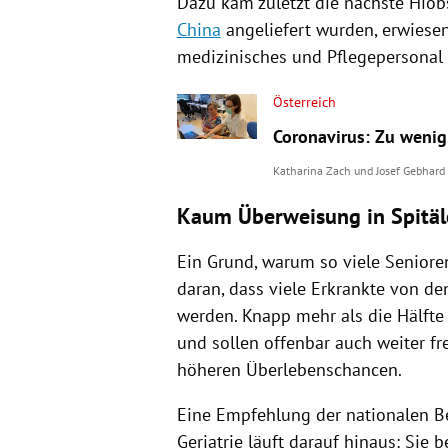
Dazu kam zuletzt die nächste Hiob
China
angeliefert wurden, erwiesen
medizinisches und Pflegepersonal 
Österreich
Coronavirus: Zu wenig
Katharina Zach
und
Josef Gebhard
Kaum Überweisung in Spitäl
Ein Grund, warum so viele Seniore
daran, dass viele Erkrankte von de
werden. Knapp mehr als die Hälfte
und sollen offenbar auch weiter f
höheren Überlebenschancen.
Eine Empfehlung der nationalen Be
Geriatrie läuft darauf hinaus: Sie 