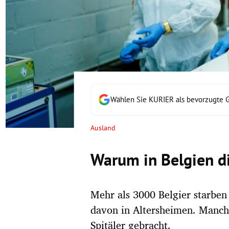
rt Untermenü
schaft Untermenü
s Untermenü
zeit Untermenü
Wählen Sie KURIER als bevorzugte 
undheit Untermenü
Ausland
tur Untermenü
Warum in Belgien di
nung Untermenü
Mehr als 3000 Belgier starben 
lität Untermenü
davon in Altersheimen. Manch
Spitäler gebracht.