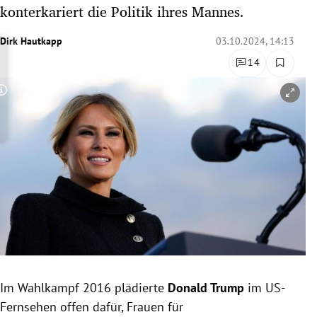
konterkariert die Politik ihres Mannes.
rreich Untermenü
Dirk Hautkapp
03.10.2024, 14:13
rt Untermenü
14
schaft Untermenü
Copyright-Hinweis öffnen/schließen
s Untermenü
zeit Untermenü
undheit Untermenü
tur Untermenü
nung Untermenü
lität Untermenü
Im Wahlkampf 2016
plädierte
Donald Trump
im US-
Fernsehen offen dafür, Frauen für