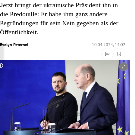
Jetzt bringt der ukrainische Präsident ihn in
rreich Untermenü
die Bredouille: Er habe ihm ganz andere
rt Untermenü
Begründungen für sein Nein gegeben als der
Öffentlichkeit.
schaft Untermenü
Evelyn Peternel
10.04.2024, 14:02
s Untermenü
zeit Untermenü
Copyright-Hinweis öffnen/schließen
undheit Untermenü
tur Untermenü
nung Untermenü
lität Untermenü