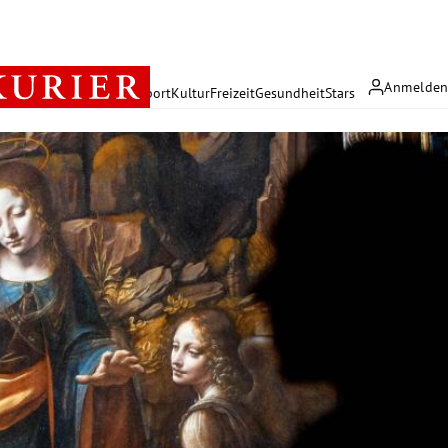
Anmelde
rreich
Politik
Wirtschaft
Sport
Kultur
Freizeit
Gesundheit
Stars