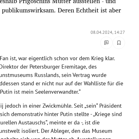
eshalb Prigoschins Mutter ausstellen - und
 publikumswirksam. Deren Echtheit ist aber
08.04.2024, 14:27
Fan ist, war eigentlich schon vor dem Krieg klar.
 Direktor der Petersburger Eremitage, des
Kunstmuseums Russlands, sein Vertrag wurde
ddessen stand er nicht nur auf der Wahlliste für die
„Putin ist mein Seelenverwandter.“
j jedoch in einer Zwickmühle. Seit „sein“ Präsident
sich demonstrativ hinter Putin stellte - „Kriege sind
ellen Austauschs“, meinte er da -, ist die
unstwelt isoliert. Der Ableger, den das Museum