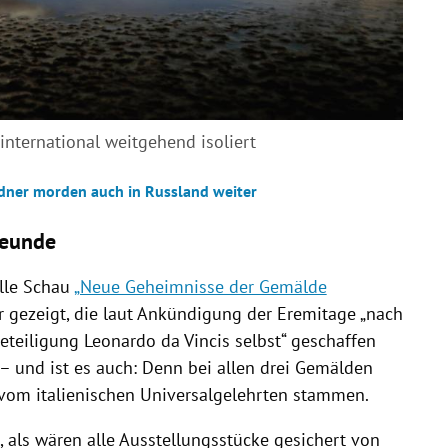
 international weitgehend isoliert
öldner morden auch in Russland weiter
reunde
elle Schau
„Neue Geheimnisse der Gemälde
r gezeigt, die laut Ankündigung der Eremitage „nach
eteiligung Leonardo da Vincis selbst“ geschaffen
 – und ist es auch: Denn bei allen drei Gemälden
ch vom italienischen Universalgelehrten stammen.
als wären alle Ausstellungsstücke gesichert von