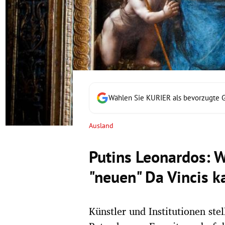
rt Untermenü
schaft Untermenü
s Untermenü
zeit Untermenü
Wählen Sie KURIER als bevorzugte 
undheit Untermenü
Ausland
tur Untermenü
Putins Leonardos: W
nung Untermenü
"neuen" Da Vincis 
lität Untermenü
Künstler und Institutionen stel