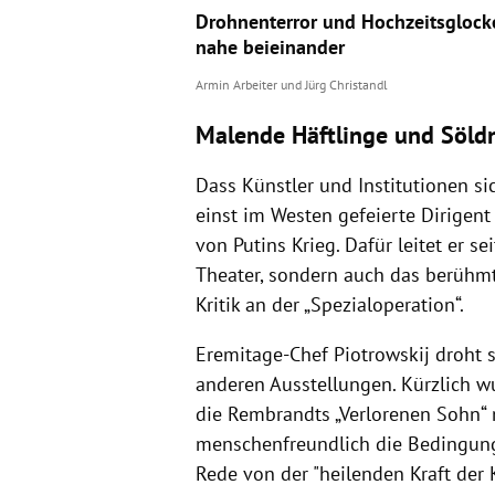
Drohnenterror und Hochzeitsglocke
nahe beieinander
Armin Arbeiter
und
Jürg Christandl
Malende Häftlinge und Söld
Dass Künstler und Institutionen sic
einst im Westen gefeierte Dirigent 
von Putins Krieg. Dafür leitet er s
Theater, sondern auch das berühmte
Kritik an der „Spezialoperation“.
Eremitage-Chef Piotrowskij droht s
anderen Ausstellungen. Kürzlich w
die Rembrandts „Verlorenen Sohn“ n
menschenfreundlich die Bedingunge
Rede von der "heilenden Kraft der