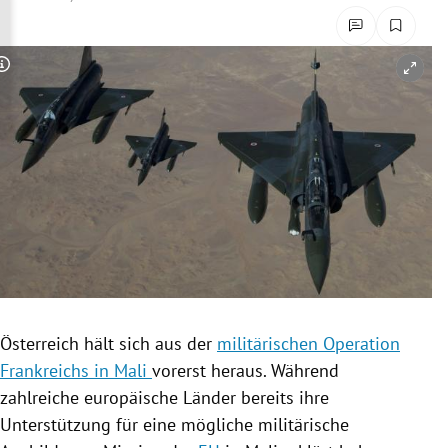
rreich Untermenü
rt Untermenü
Copyright-Hinweis öffnen/schließen
schaft Untermenü
s Untermenü
zeit Untermenü
undheit Untermenü
tur Untermenü
Österreich
hält sich aus der
militärischen Operation
nung Untermenü
Frankreichs in Mali
vorerst heraus. Während
zahlreiche europäische Länder bereits ihre
lität Untermenü
Unterstützung für eine mögliche militärische