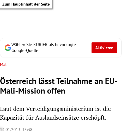
Zum Hauptinhalt der Seite
Wählen Sie KURIER als bevorzugte
Aktivieren
Google-Quelle
Mali
Österreich lässt Teilnahme an EU-
Mali-Mission offen
Laut dem Verteidigungsministerium ist die
Kapazität für Auslandseinsätze erschöpft.
tik Untermenü
14.01.2013, 15:38