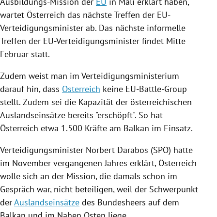
Ausbildungs-Mission der
EU
in
Mali
erklärt haben,
wartet
Österreich
das nächste Treffen der EU-
Verteidigungsminister ab. Das nächste informelle
Treffen der EU-Verteidigungsminister findet Mitte
Februar statt.
Zudem weist man im
Verteidigungsministerium
darauf hin, dass
Österreich
keine EU-Battle-Group
stellt. Zudem sei die Kapazität der österreichischen
Auslandseinsätze
bereits "erschöpft". So hat
Österreich
etwa 1.500 Kräfte am
Balkan
im Einsatz.
Verteidigungsminister
Norbert Darabos
(
SPÖ
) hatte
im November vergangenen Jahres erklärt,
Österreich
wolle sich an der Mission, die damals schon im
Gespräch war, nicht beteiligen, weil der Schwerpunkt
der
Auslandseinsätze
des Bundesheers auf dem
Balkan
und im Nahen Osten liege.