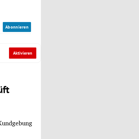
n
Abonnieren
Aktivieren
üft
n Kundgebung