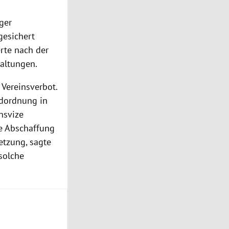
ger
gesichert
rte nach der
taltungen.
Vereinsverbot.
ndordnung in
nsvize
ie Abschaffung
etzung, sagte
solche