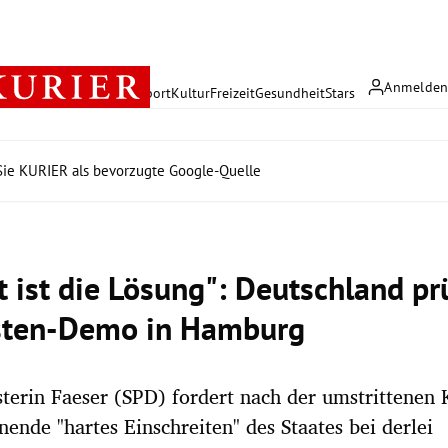
Anmelde
rreich
Politik
Wirtschaft
Sport
Kultur
Freizeit
Gesundheit
Stars
ie KURIER als bevorzugte Google-Quelle
t ist die Lösung": Deutschland pr
sten-Demo in Hamburg
terin Faeser (SPD) fordert nach der umstrittene
nde "hartes Einschreiten" des Staates bei derlei