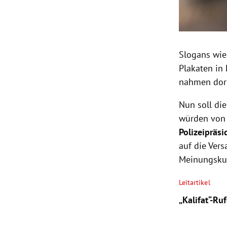
Slogans wie 
Plakaten in
nahmen dort
Nun soll di
würden von i
Polizeipräsi
auf die Ver
Meinungsku
Leitartikel
„Kalifat“-Ru