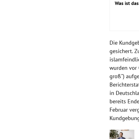
Was ist das
Die Kundgeb
gesichert. 
islamfeindl
wurden vor 
groß") aufge
Berichterst
in Deutschl
bereits Ende
Februar ver
Kundgebung