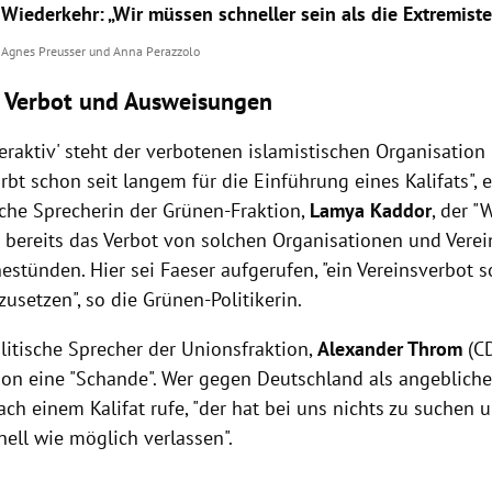
Wiederkehr: „Wir müssen schneller sein als die Extremist
Agnes Preusser
und
Anna Perazzolo
h Verbot und Ausweisungen
eraktiv' steht der verbotenen islamistischen Organisation
bt schon seit langem für die Einführung eines Kalifats", e
sche Sprecherin der Grünen-Fraktion,
Lamya Kaddor
, der "
 bereits das Verbot von solchen Organisationen und Verein
hestünden. Hier sei Faeser aufgerufen, "ein Vereinsverbot s
usetzen", so die Grünen-Politikerin.
litische Sprecher der Unionsfraktion,
Alexander Throm
(C
on eine "Schande". Wer gegen Deutschland als angebliche
ach einem Kalifat rufe, "der hat bei uns nichts zu suchen
ell wie möglich verlassen".