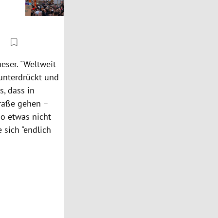
aeser. "Weltweit
unterdrückt und
s, dass in
traße gehen –
so etwas nicht
 sich "endlich