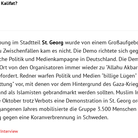
 Kalifat?
ung im Stadtteil
St. Georg
wurde von einem Großaufgebot
Zu Zwischenfällen kam es nicht. Die Demo richtete sich ge
iche Politik und Medienkampagne in Deutschland. Die De
Ort von den Organisatoren immer wieder zu "Allahu Akbar"-
fordert. Redner warfen Politik und Medien "billige Lügen"
attung" vor, mit denen vor dem Hintergrund des Gaza-Krie
and als Islamisten gebrandmarkt werden sollten. Muslim In
 Oktober trotz Verbots eine Demonstration in St. Georg or
gangenen Jahres mobilisierte die Gruppe 3.500 Menschen 
 gegen eine Koranverbrennung in Schweden.
Interview