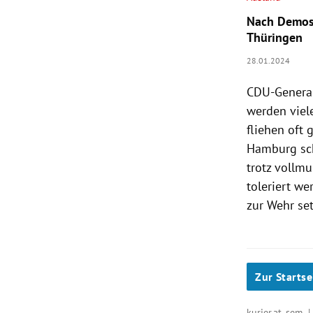
Nach Demos 
Thüringen
28.01.2024
CDU-Genera
werden viel
fliehen oft 
Hamburg sch
trotz vollm
toleriert we
zur Wehr set
Zur Startse
kurier.at, sem 