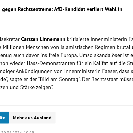
gegen Rechtsextreme: AfD-Kandidat verliert Wahl in
lsekretär
Carsten Linnemann
kritisierte Innenministerin F
e Millionen Menschen von islamistischen Regimen brutal 
genug auch davor ins freie Europa. Umso skandalöser ist e
on wieder Hass-Demonstranten für ein Kalifat auf die S
undiger Ankündigungen von Innenministerin Faeser, dass 
rde", sagte er der "Bild am Sonntag". Der Rechtsstaat müsse
zen und Stärke zeigen".
ite
Mehr aus Ausland
|
29.04.2024, 10:29