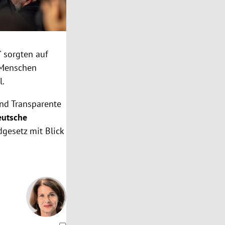
" sorgten auf
 Menschen
l.
und Transparente
eutsche
gesetz mit Blick