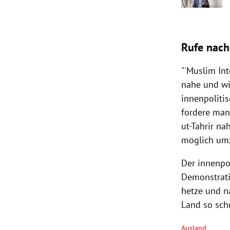
Rufe nac
"'Muslim Int
nahe und wir
innenpoliti
fordere man
ut-Tahrir na
möglich umz
Der innenpo
Demonstrati
hetze und n
Land so schn
Ausland