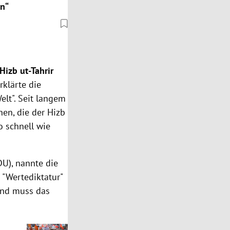
en“
Hizb ut-Tahrir
rklärte die
Welt". Seit langem
en, die der Hizb
o schnell wie
DU), nannte die
 "Wertediktatur"
 und muss das