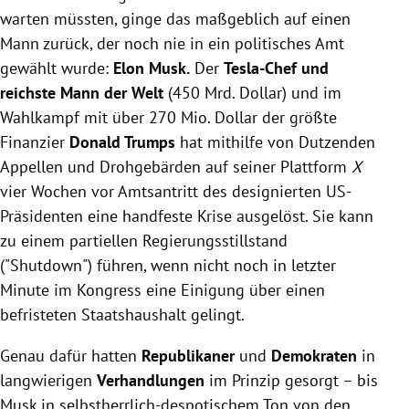
warten müssten, ginge das maßgeblich auf einen
Mann zurück, der noch nie in ein politisches Amt
gewählt wurde:
Elon Musk.
Der
Tesla-Chef und
reichste Mann der Welt
(450 Mrd. Dollar) und im
Wahlkampf mit über 270 Mio. Dollar der größte
Finanzier
Donald Trumps
hat mithilfe von Dutzenden
Appellen und Drohgebärden auf seiner Plattform
X
vier Wochen vor Amtsantritt des designierten US-
Präsidenten eine handfeste Krise ausgelöst. Sie kann
zu einem partiellen Regierungsstillstand
("Shutdown") führen, wenn nicht noch in letzter
Minute im Kongress eine Einigung über einen
befristeten Staatshaushalt gelingt.
Genau dafür hatten
Republikaner
und
Demokraten
in
langwierigen
Verhandlungen
im Prinzip gesorgt – bis
Musk in selbstherrlich-despotischem Ton von den