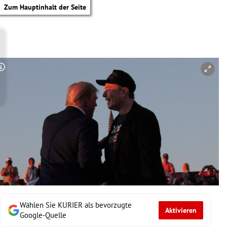
Zum Hauptinhalt der Seite
Copyright-Hinweis öffnen/schließen
Wählen Sie KURIER als bevorzugte
Aktivieren
tik Untermenü
Google-Quelle