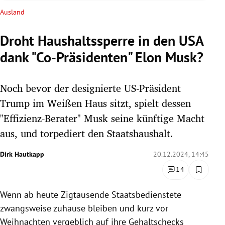
rreich Untermenü
Ausland
rt Untermenü
Droht Haushaltssperre in den USA
dank "Co-Präsidenten" Elon Musk?
schaft Untermenü
s Untermenü
Noch bevor der designierte US-Präsident
Trump im Weißen Haus sitzt, spielt dessen
zeit Untermenü
"Effizienz-Berater" Musk seine künftige Macht
aus, und torpediert den Staatshaushalt.
undheit Untermenü
Dirk Hautkapp
20.12.2024, 14:45
tur Untermenü
14
nung Untermenü
Wenn ab heute Zigtausende Staatsbedienstete
lität Untermenü
zwangsweise zuhause bleiben und kurz vor
Weihnachten vergeblich auf ihre Gehaltschecks