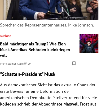
Sprecher des Repräsentantenhauses, Mike Johnson.
Ausland
Bald mächtiger als Trump? Wie Elon
Musk Amerikas Behörden kleinkriegen
will
Ingrid Steiner-Gashi
19
Kommentare
"Schatten-Präsident" Musk
Aus demokratischer Sicht ist das aktuelle Chaos der
erste Beweis für eine Deformation der
amerikanischen Demokratie. Stellvertretend für viele
Kollegen schrieb der Abgeordnete
Maxwell Frost
aus