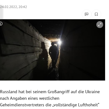
rreich Untermenü
24.02.2022, 20:42
rt Untermenü
Copyright-Hinweis öffnen/schließen
schaft Untermenü
s Untermenü
zeit Untermenü
undheit Untermenü
tur Untermenü
nung Untermenü
Russland hat bei seinem Großangriff auf die Ukraine
nach Angaben eines westlichen
lität Untermenü
Geheimdienstvertreters die „vollständige Lufthoheit“