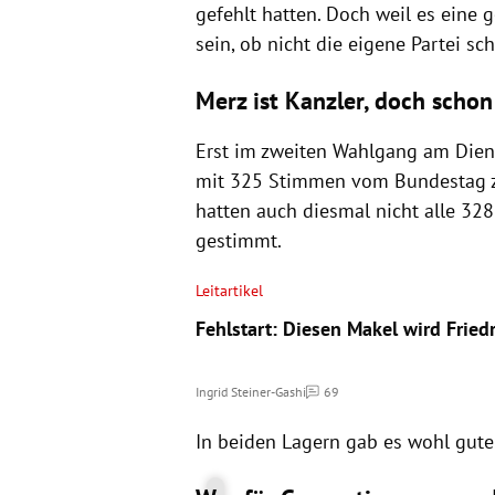
gefehlt hatten. Doch weil es eine
sein, ob nicht die eigene Partei s
Merz ist Kanzler, doch scho
Erst im zweiten Wahlgang am Diens
mit 325 Stimmen vom Bundestag z
hatten auch diesmal nicht alle 328
gestimmt.
Leitartikel
Fehlstart: Diesen Makel wird Fried
Ingrid Steiner-Gashi
69
Kommentare
In beiden Lagern gab es wohl gute