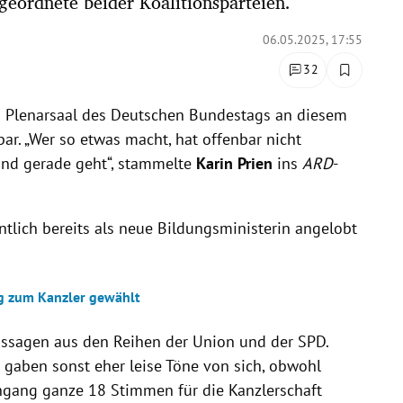
geordnete beider Koalitionsparteien.
06.05.2025, 17:55
32
m Plenarsaal des Deutschen Bundestags an diesem
bar. „Wer so etwas macht, hat offenbar nicht
and gerade geht“, stammelte
Karin Prien
ins
ARD
-
ntlich bereits als neue Bildungsministerin angelobt
g zum Kanzler gewählt
ussagen aus den Reihen der Union und der SPD.
 gaben sonst eher leise Töne von sich, obwohl
hgang ganze 18 Stimmen für die Kanzlerschaft