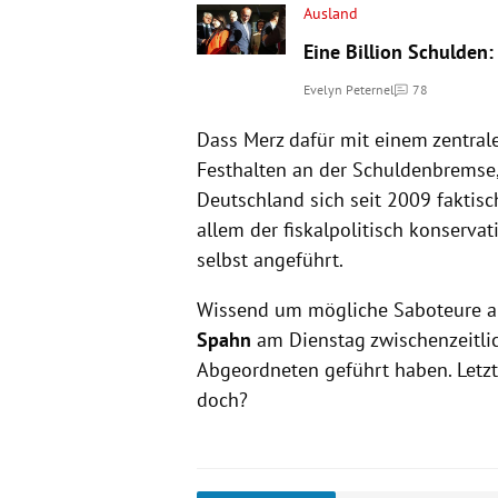
Ausland
Eine Billion Schulden:
Evelyn Peternel
78
Kommentare
Dass Merz dafür mit einem zentra
Festhalten an der Schuldenbremse,
Deutschland sich seit 2009 faktis
allem der fiskalpolitisch konservat
selbst angeführt.
Wissend um mögliche Saboteure a
Spahn
am Dienstag zwischenzeitli
Abgeordneten geführt haben. Letzt
doch?