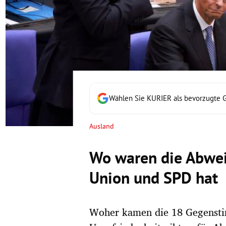
rt Untermenü
schaft Untermenü
s Untermenü
zeit Untermenü
Wählen Sie KURIER als bevorzugte 
undheit Untermenü
Ausland
tur Untermenü
Wo waren die Abwei
nung Untermenü
Union und SPD hat
lität Untermenü
Woher kamen die 18 Gegensti