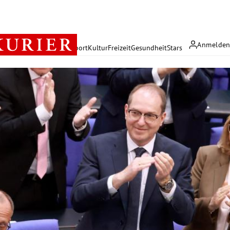
Anmelde
rreich
Politik
Wirtschaft
Sport
Kultur
Freizeit
Gesundheit
Stars