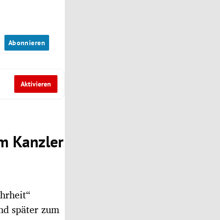
n
Abonnieren
Aktivieren
m Kanzler
hrheit“
nd später zum