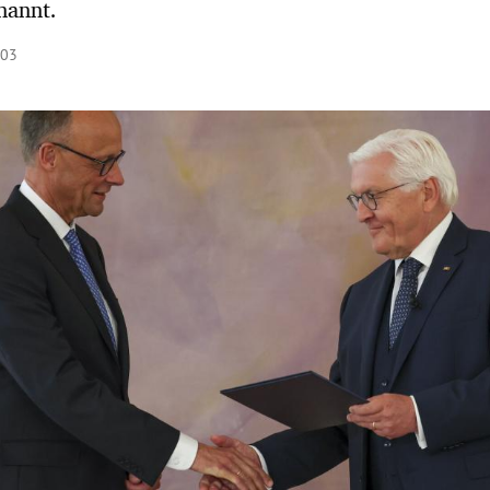
nannt.
:03
Hinweis öffnen/schließen