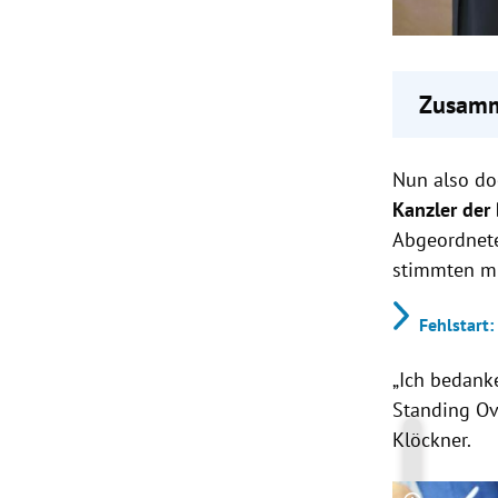
Zusamm
Friedr
Nun also do
Deutsc
Im ers
Kanzler der
Bundes
Abgeordnet
Ernennu
stimmten mi
Fehlstart:
„Ich bedank
Standing Ov
Klöckner.