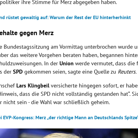
politiker ihre Stimme für Merz abgegeben haben.
nd rüstet gewaltig auf: Warum der Rest der EU hinterherhinkt
behalte gegen Merz
 Bundestagssitzung am Vormittag unterbrochen wurde u
über das weitere Vorgehen beraten haben, begannen hinte
huldzuweisungen. In der
Union
werde vermutet, dass die 
s der
SPD
gekommen seien, sagte eine Quelle zu
Reuters
onschef
Lars Klingbeil
versicherte hingegen sofort, er habe
inweis, dass die SPD nicht vollständig gestanden hat“. Si
er nicht sein - die Wahl war schließlich geheim.
ei EVP-Kongress: Merz „der richtige Mann an Deutschlands Spitze
Hinweis öffnen/schließen