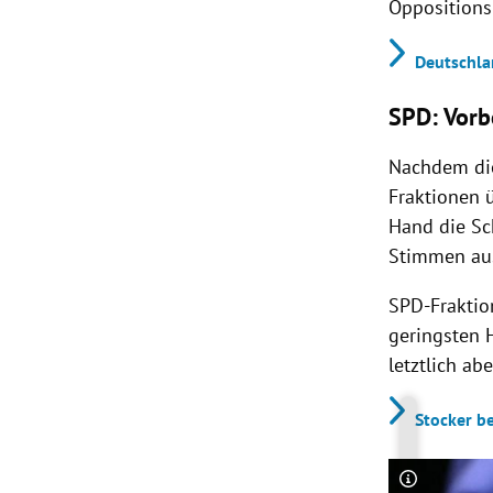
Oppositions
Deutschla
SPD: Vor
Nachdem die
Fraktionen 
Hand die Sc
Stimmen au
SPD-Frakti
geringsten H
letztlich ab
Stocker b
Copyright-