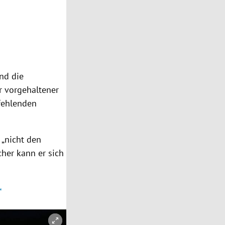
nd die
r vorgehaltener
fehlenden
.
 „nicht den
cher kann er sich
“