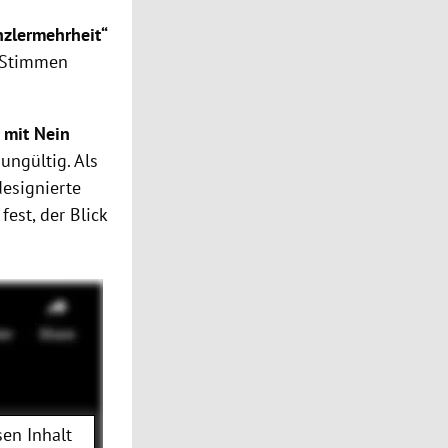
nzlermehrheit“
n Stimmen
 mit Nein
ungültig. Als
designierte
est, der Blick
en Inhalt