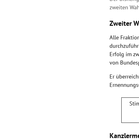
zweiten Wah
Zweiter W
Alle Frakti
durchzuführ
Erfolg im z
von Bundes
Er überreic
Ernennungsu
Sti
Kanzlerme