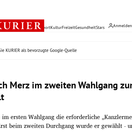
Anmelde
rreich
Politik
Wirtschaft
Sport
Kultur
Freizeit
Gesundheit
Stars
ie KURIER als bevorzugte Google-Quelle
ich Merz im zweiten Wahlgang zu
t
 im ersten Wahlgang die erforderliche „Kanzlerme
Erst beim zweiten Durchgang wurde er gewählt - u