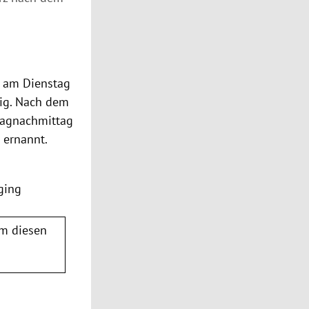
h am Dienstag
tig. Nach dem
tagnachmittag
 ernannt.
ging
m diesen