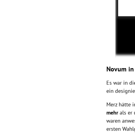
Novum in 
Es war in d
ein designi
Merz hätte 
mehr
als er
waren anwes
ersten Wahl