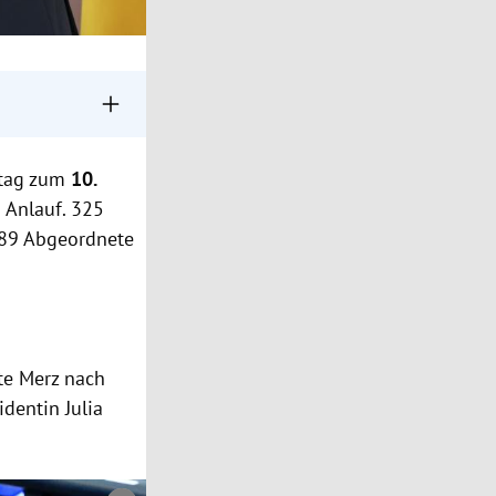
ndesrepublik
tag zum
10.
n 316 Stimmen.
 Anlauf. 325
ag die
289 Abgeordnete
rz überging.
te Merz nach
dentin Julia