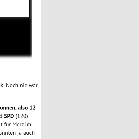
ik
: Noch nie war
önnen, also 12
nd
SPD
(120)
ht für Merz im
önnten ja auch