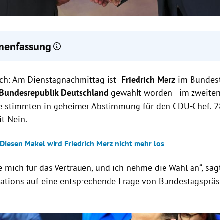
enfassung
ich Merz wurde im zweiten Wahlgang zum zehnten Kanzler der Bu
ch: Am Dienstagnachmittag ist
hland gewählt.
Friedrich Merz
im
Bundes
ten Wahlgang verfehlte Merz die notwendige Kanzlermehrheit vo
 Bundesrepublik Deutschland
gewählt worden
- im zweiten
präsident Frank-Walter Steinmeier hat Merz am Dienstagnachmitt
e stimmten in geheimer Abstimmung für den CDU-Chef. 
ngsurkunde überreicht, womit die Amtsgewalt als Kanzler auf Me
t Nein.
 Diesen Makel wird Friedrich Merz nicht mehr los
e mich für das Vertrauen, und ich nehme die Wahl an“, sag
ations auf eine entsprechende Frage von Bundestagspräsi