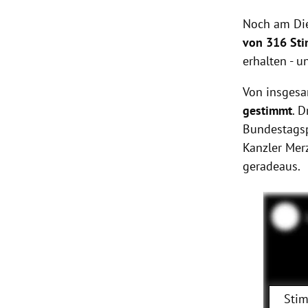
Noch am Die
von 316 St
erhalten - u
Von insges
gestimmt
. 
Bundestagspr
Kanzler Merz
geradeaus.
Stim