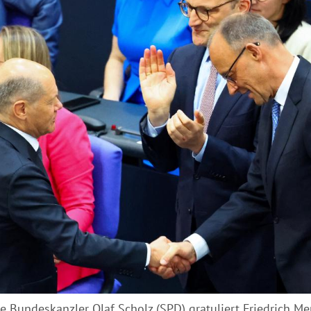
Hinweis öffnen/schließen
ge Bundeskanzler Olaf Scholz (SPD) gratuliert Friedrich M