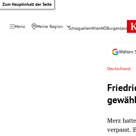
Zum Hauptinhalt der Seite
Menü
Meine Region
Schlagzeilen
Wien
NÖ
Burgenland
Öste
Wählen S
Deutschland
Friedr
gewähl
Merz hatte
tik Untermenü
verpasst. 
rreich Untermenü