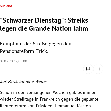
rreich Untermenü
Ausland
rt Untermenü
"Schwarzer Dienstag": Streiks
legen die Grande Nation lahm
schaft Untermenü
s Untermenü
Kampf auf der Straße gegen den
Pensionsreform-Trick.
zeit Untermenü
07.03.2023, 05:00
undheit Untermenü
tur Untermenü
aus Paris, Simone Weiler
nung Untermenü
Schon in den vergangenen Wochen gab es immer
wieder Streiktage in Frankreich gegen die geplante
lität Untermenü
Rentenreform von Präsident Emmanuel Macron –