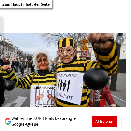
Zum Hauptinhalt der Seite
Copyright-Hinweis öffnen/schließen
Wählen Sie KURIER als bevorzugte
Aktivieren
tik Untermenü
Google-Quelle