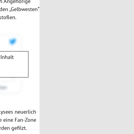
ch Angehörige
den „
Gelbwesten
“
stoßen.
Inhalt
ysees neuerlich
e eine Fan-Zone
den gefilzt.