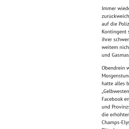
Slide 1 von 1
Immer wiede
zurückweich
auf die Pol
Kontingent 
ihrer schwe
weitem nich
und Gasmas
Obendrein w
Morgenstund
hatte alles
„
Gelbweste
Facebook
en
und Provinz
die erhöhte
Champs-Ely