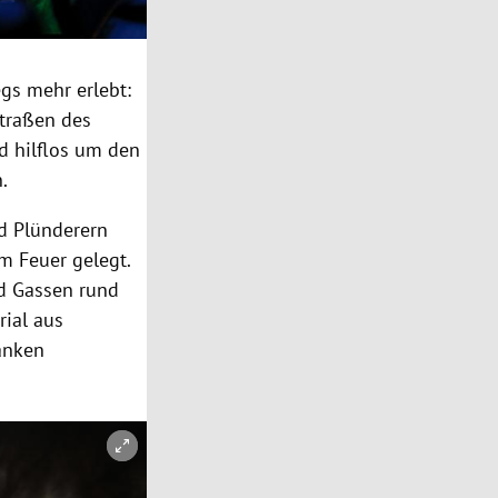
gs mehr erlebt:
traßen
des
 hilflos um den
.
d Plünderern
m Feuer gelegt.
d Gassen rund
ial aus
Banken
Copyright-Hinweis öffnen/schließen