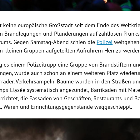
t keine europäische Großstadt seit dem Ende des Weltkrie
an
Brandlegungen
und
Plünderungen
auf zahllosen
Prunks
trums. Gegen Samstag-Abend schien die
Polizei
weitgehend
in kleinen Gruppen aufgeteilten Aufrührern Herr zu werden
 es einem Polizeitrupp eine Gruppe von Brandstiftern un
ngen, wurde auch schon an einem weiteren Platz wiederu
orräder, Verkehrsampeln, Bäume wurden in den Straßen un
ps-Elysée systematisch angezündet, Barrikaden mit Mater
errichtet, die Fassaden von Geschäften, Restaurants und 
, Waren und Einrichtungsgegenstände weggeschleppt.
Hinweis öffnen/schließen