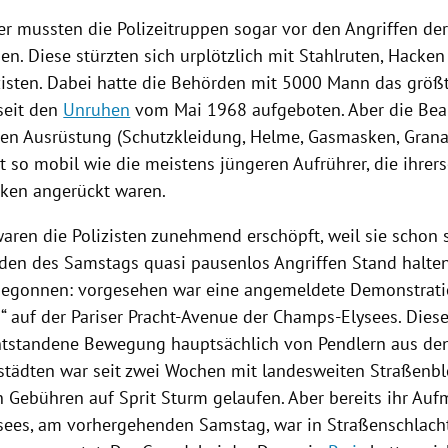
9
r mussten die Polizeitruppen sogar vor den Angriffen der
en. Diese stürzten sich urplötzlich mit Stahlruten, Hacke
izisten. Dabei hatte die Behörden mit 5000 Mann das größt
seit den
Unruhen
vom Mai 1968 aufgeboten. Aber die Be
ren Ausrüstung (Schutzkleidung, Helme, Gasmasken, Grana
t so mobil wie die meistens jüngeren Aufrührer, die ihrer
ken angerückt waren.
aren die Polizisten zunehmend erschöpft, weil sie schon 
en des Samstags quasi pausenlos Angriffen Stand halte
 begonnen: vorgesehen war eine angemeldete Demonstrati
n
“ auf der Pariser Pracht-Avenue der Champs-Elysees. Diese
tstandene Bewegung hauptsächlich von
Pendlern
aus den
städten war seit zwei Wochen mit landesweiten Straßenb
n Gebühren auf Sprit Sturm gelaufen. Aber bereits ihr Auf
sees, am vorhergehenden Samstag, war in
Straßenschlach