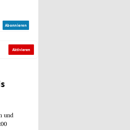
n
Abonnieren
Aktivieren
is
n und
200