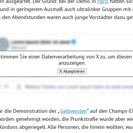
en
ausgeartet. Der Grund: bei der Demo in
Paris
hatten si
r und in geringerem Ausmaß auch ultralinker Gruppen mit 
n den Abendstunden waren auch junge Vorstädter dazu ge
Stimmen Sie einer Datenverarbeitung von
X
zu, um diesen 
anzuzeigen.
X
Akzeptieren
r die Demonstration der „
Gelbwesten
“ auf den Champs-El
hörden genehmigt worden, die
Prunkstraße
wurde aber wi
Kordons abgeriegelt. Alle Personen, die hinein wollten, wur