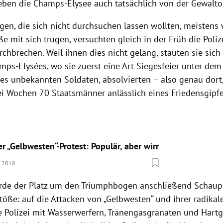
eben die Champs-Elysee auch tatsächlich von der Gewalto
gen, die sich nicht durchsuchen lassen wollten, meistens 
 mit sich trugen, versuchten gleich in der Früh die Poliz
chbrechen. Weil ihnen dies nicht gelang, stauten sie sich
mps-Elysées
, wo sie zuerst eine Art Siegesfeier unter de
es unbekannten Soldaten, absolvierten – also genau dor
ei Wochen 70 Staatsmänner anlässlich eines Friedensgipf
r „Gelbwesten“-Protest: Populär, aber wirr
1.2018
de der Platz um den Triumphbogen anschließend Schaup
ße: auf die Attacken von „
Gelbwesten
“ und ihrer radikal
ie
Polizei
mit Wasserwerfern, Tränengasgranaten und Hart