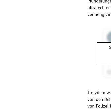
Plünderung
ultrarechte
vermengt, i
Trotzdem wa
von den Be
von Polizei-