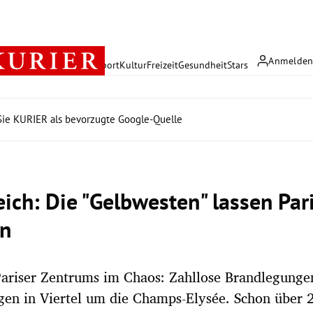
Anmelde
rreich
Politik
Wirtschaft
Sport
Kultur
Freizeit
Gesundheit
Stars
ie KURIER als bevorzugte Google-Quelle
eich: Die "Gelbwesten" lassen Par
en
Pariser Zentrums im Chaos: Zahllose Brandlegunge
en in Viertel um die Champs-Elysée. Schon über 