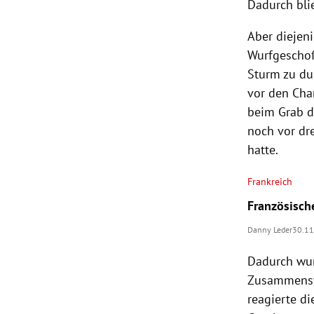
Dadurch bli
Aber diejeni
Wurfgeschoße
Sturm zu dur
vor den
Cha
beim Grab d
noch vor dr
hatte.
Frankreich
Französische
Danny Leder
30.1
Dadurch wur
Zusammenstö
reagierte d