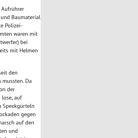
 Aufrührer
n und Baumaterial
e Polizei-
amten waren mit
twerfer) bei
seits mit Helmen
seit den
n mussten. Da
on der
 lose, auf
 Speckgürteln
lockaden gegen
marsch auf den
ten
und