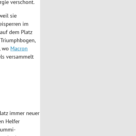
rgie verschont.
weil sie
eisperren im
 auf dem Platz
m Triumphbogen,
t, wo
Macron
els versammelt
latz immer neuer
en Helfer
gummi-