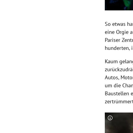
So etwas ha
eine Orgie 
Pariser Zen
hunderten, 
Kaum gelang
zurückzudrä
Autos
, Mot
um die Cham
Baustellen 
zertrümmert
Copyright-