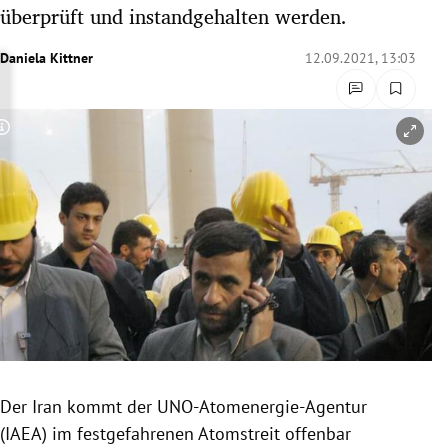
überprüft und instandgehalten werden.
rreich Untermenü
Daniela Kittner
12.09.2021, 13:03
rt Untermenü
schaft Untermenü
Copyright-Hinweis öffnen/schließen
s Untermenü
zeit Untermenü
undheit Untermenü
tur Untermenü
nung Untermenü
lität Untermenü
Der Iran kommt der UNO-Atomenergie-Agentur
(IAEA) im festgefahrenen Atomstreit offenbar