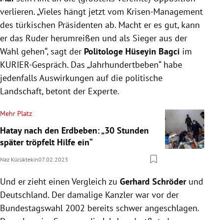
verlieren. „Vieles hängt jetzt vom Krisen-Management
des türkischen Präsidenten ab. Macht er es gut, kann
er das Ruder herumreißen und als Sieger aus der
Wahl gehen“, sagt der
Politologe Hüseyin Bagci
im
KURIER-Gespräch. Das „Jahrhundertbeben“ habe
jedenfalls Auswirkungen auf die politische
Landschaft, betont der Experte.
Mehr Platz
Hatay nach den Erdbeben: „30 Stunden
später tröpfelt Hilfe ein“
Naz Kücüktekin
07.02.2023
Und er zieht einen Vergleich zu
Gerhard Schröder
und
Deutschland. Der damalige Kanzler war vor der
Bundestagswahl 2002 bereits schwer angeschlagen.