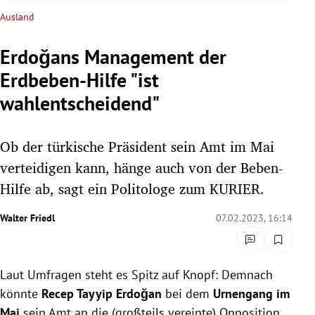
rreich Untermenü
Ausland
rt Untermenü
Erdoğans Management der
Erdbeben-Hilfe "ist
schaft Untermenü
wahlentscheidend"
s Untermenü
Ob der türkische Präsident sein Amt im Mai
zeit Untermenü
verteidigen kann, hänge auch von der Beben-
undheit Untermenü
Hilfe ab, sagt ein Politologe zum KURIER.
tur Untermenü
Walter Friedl
07.02.2023, 16:14
nung Untermenü
Laut Umfragen steht es Spitz auf Knopf: Demnach
lität Untermenü
könnte
Recep Tayyip Erdoğan
bei dem
Urnengang im
Mai
sein Amt an die (großteils vereinte) Opposition