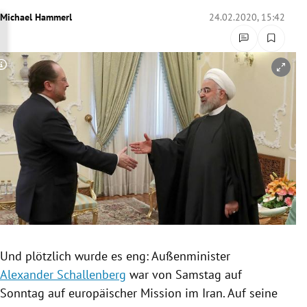
rreich Untermenü
Michael Hammerl
24.02.2020, 15:42
rt Untermenü
Copyright-Hinweis öffnen/schließen
schaft Untermenü
s Untermenü
zeit Untermenü
undheit Untermenü
tur Untermenü
nung Untermenü
Und plötzlich wurde es eng: Außenminister
Alexander Schallenberg
war von Samstag auf
lität Untermenü
Sonntag auf europäischer Mission im
Iran
. Auf seine